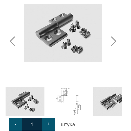
Т-БОЛТЫ И Т-ГАЙКИ
СУХАРИ ПАЗОВЫЕ
УГЛОВЫЕ СОЕДИНИТЕЛИ
СИСТЕМА ТРУБНАЯ МОДУЛЬНАЯ
СИСТЕМА ТРУБНАЯ КОНСТРУКЦИОННАЯ
ВНУТРЕННИЕ УГЛОВЫЕ СОЕДИНИТЕЛИ
2-Х И 3-Х СТОРОННИЕ СОЕДИНИТЕЛИ
АДДИТИВНЫЕ ТОВАРЫ
АЛЮМИНИЕВЫЕ СИСТЕМЫ ОГРАЖДЕНИЙ
ГОТОВЫЕ РЕШЕНИЯ
ОБЩЕСТРОИТЕЛЬНЫЙ ПРОФИЛЬ
ПОДШИПНИКИ
ЛИНЕЙНЫЕ СОЕДИНИТЕЛИ
ДОПОЛНИТЕЛЬНАЯ ОБРАБОТКА
ПАРАЛЛЕЛЬНЫЕ СОЕДИНИТЕЛИ
-
+
штука
ПРОМЫШЛЕННАЯ МЕБЕЛЬ