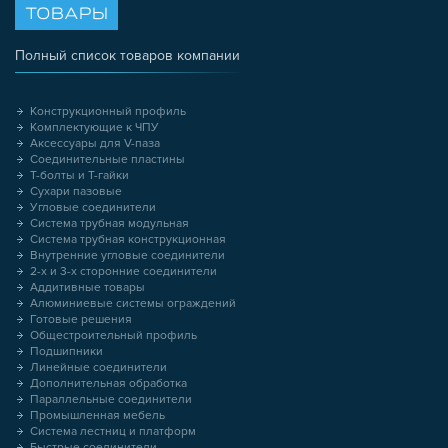
ТОВАРЫ
Полный список товаров компании
Конструкционный профиль
Комплектующие к ЧПУ
Аксессуары для V-паза
Соединительные пластины
Т-болты и Т-гайки
Сухари пазовые
Угловые соединители
Система трубная модульная
Система трубная конструкционная
Внутренние угловые соединители
2-х и 3-х сторонние соединители
Аддитивные товары
Алюминиевые системы ограждений
Готовые решения
Общестроительный профиль
Подшипники
Линейные соединители
Дополнительная обработка
Параллельные соединители
Промышленная мебель
Система лестниц и платформ
Быстрые соединители