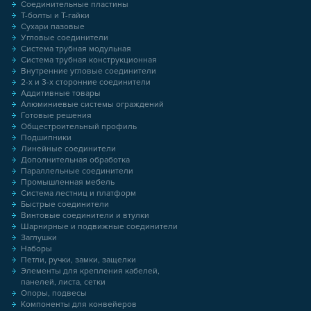
Соединительные пластины
Т-болты и Т-гайки
Сухари пазовые
Угловые соединители
Система трубная модульная
Система трубная конструкционная
Внутренние угловые соединители
2-х и 3-х сторонние соединители
Аддитивные товары
Алюминиевые системы ограждений
Готовые решения
Общестроительный профиль
Подшипники
Линейные соединители
Дополнительная обработка
Параллельные соединители
Промышленная мебель
Система лестниц и платформ
Быстрые соединители
Винтовые соединители и втулки
Шарнирные и подвижные соединители
Заглушки
Наборы
Петли, ручки, замки, защелки
Элементы для крепления кабелей,
панелей, листа, сетки
Опоры, подвесы
Компоненты для конвейеров