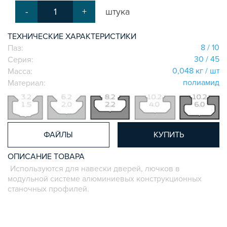
СИСТЕМА ЛЕСТНИЦ И ПЛАТФОРМ
-
+
штука
БЫСТРЫЕ СОЕДИНИТЕЛИ
ТЕХНИЧЕСКИЕ ХАРАКТЕРИСТИКИ
ВИНТОВЫЕ СОЕДИНИТЕЛИ И ВТУЛКИ
8 / 10
Паз:
ШАРНИРНЫЕ И ПОДВИЖНЫЕ СОЕДИНИТЕЛИ
30 / 45
Серия:
ЗАГЛУШКИ
0,048 кг / шт
Масса:
НАБОРЫ
полиамид
Материал:
ПЕТЛИ, РУЧКИ, ЗАМКИ, ЗАЩЕЛКИ
ЭЛЕМЕНТЫ ДЛЯ КРЕПЛЕНИЯ КАБЕЛЕЙ,
ПАНЕЛЕЙ, ЛИСТА, СЕТКИ
ОПОРЫ, ПОДВЕСЫ
ФАЙЛЫ
КУПИТЬ
КОМПОНЕНТЫ ДЛЯ КОНВЕЙЕРОВ
ОПИСАНИЕ ТОВАРА
КОЛЁСА
Используются для навески дверей, лючков в
ОСНАСТКА
модульной системе алюминиевых конструкционных
МЕТРИЧЕСКИЙ КРЕПЕЖ
станочных профилей.
ПЛАСТИКОВЫЕ КОРОБКИ