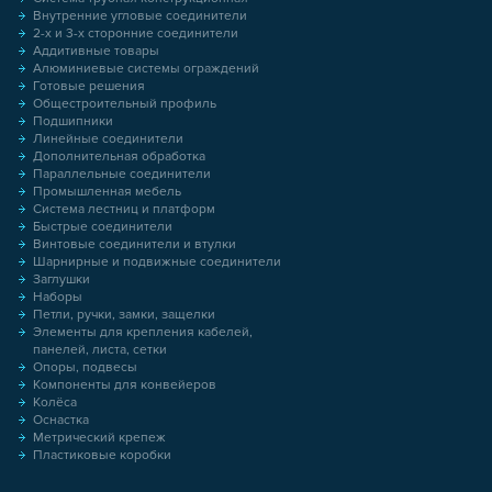
Внутренние угловые соединители
2-х и 3-х сторонние соединители
Аддитивные товары
Алюминиевые системы ограждений
Готовые решения
Общестроительный профиль
Подшипники
Линейные соединители
Дополнительная обработка
Параллельные соединители
Промышленная мебель
Система лестниц и платформ
Быстрые соединители
Винтовые соединители и втулки
Шарнирные и подвижные соединители
Заглушки
Наборы
Петли, ручки, замки, защелки
Элементы для крепления кабелей,
панелей, листа, сетки
Опоры, подвесы
Компоненты для конвейеров
Колёса
Оснастка
Метрический крепеж
Пластиковые коробки