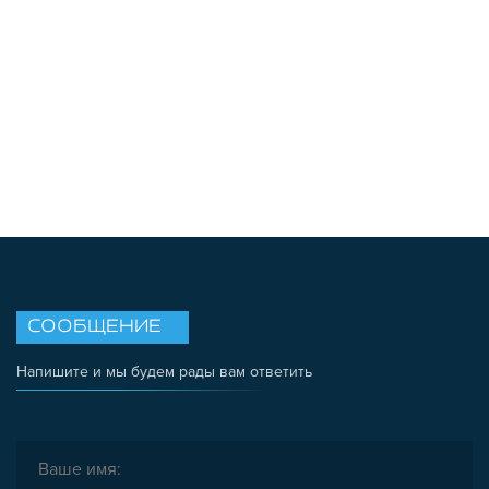
ЗАГЛУШКИ
НАБОРЫ
ПЕТЛИ, РУЧКИ, ЗАМКИ, ЗАЩЕЛКИ
ЭЛЕМЕНТЫ ДЛЯ КРЕПЛЕНИЯ КАБЕЛЕЙ,
ПАНЕЛЕЙ, ЛИСТА, СЕТКИ
ОПОРЫ, ПОДВЕСЫ
КОМПОНЕНТЫ ДЛЯ КОНВЕЙЕРОВ
КОЛЁСА
ОСНАСТКА
МЕТРИЧЕСКИЙ КРЕПЕЖ
ПЛАСТИКОВЫЕ КОРОБКИ
СООБЩЕНИЕ
Напишите и мы будем рады вам ответить