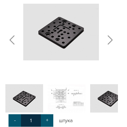
ПЛАСТИНЫ ДЛЯ РОЛИКОВ
КРЕПЕЖНЫЕ ИЗДЕЛИЯ
МЕХАНИЧЕСКАЯ ПЕРЕДАЧА
КРОНШТЕЙНЫ ДЛЯ РЕМЕННОЙ
ПЕРЕДАЧИ
КРОНШТЕЙНЫ ДЛЯ ВИНТОВОЙ
ПЕРЕДАЧИ
КРОНШТЕЙНЫ ДЛЯ ДВИГАТЕЛЕЙ
КРОНШТЕЙНЫ ДЛЯ ШПИНДЕЛЕЙ
БЛОКИ ДИСТАНЦИОННЫЕ
ДОПОЛНИТЕЛЬНЫЕ ЭЛЕМЕНТЫ
ЗАЩИТНЫЕ ПЛАНКИ
НАБОРЫ
ПРИЖИМЫ
СОЕДИНИТЕЛЬНЫЕ ПЛАСТИНЫ
Т-БОЛТЫ И Т-ГАЙКИ
СУХАРИ ПАЗОВЫЕ
УГЛОВЫЕ СОЕДИНИТЕЛИ
-
+
штука
СИСТЕМА ТРУБНАЯ МОДУЛЬНАЯ