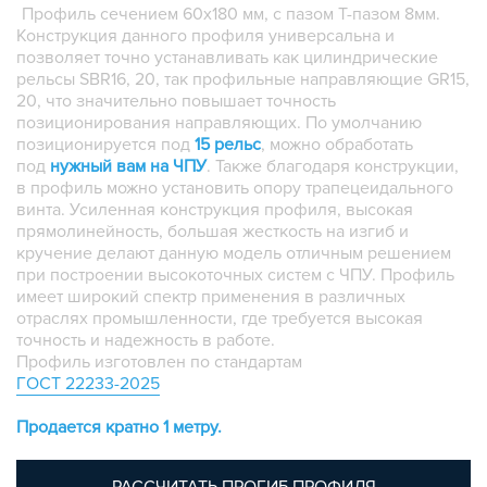
Профиль сечением 60х180 мм, с пазом Т-пазом 8мм.
ПЛАСТИКОВЫЕ КОРОБКИ
Конструкция данного профиля универсальна и
позволяет точно устанавливать как цилиндрические
рельсы SBR16, 20, так профильные направляющие GR15,
20, что значительно повышает точность
позиционирования направляющих. По умолчанию
позиционируется под
15 рель
с
, можно обработать
под
нужный вам на ЧПУ
. Также благодаря конструкции,
в профиль можно установить опору трапецеидального
винта. Усиленная конструкция профиля, высокая
прямолинейность, большая жесткость на изгиб и
кручение делают данную модель отличным решением
при построении высокоточных систем с ЧПУ. Профиль
имеет широкий спектр применения в различных
отраслях промышленности, где требуется высокая
точность и надежность в работе.
Профиль изготовлен по стандартам
ГОСТ 22233-2025
Продается кратно 1 метру.