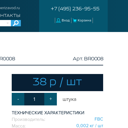
erizavod.ru
+7 (495) 236-95-55
ОНТАКТЫ
Вход
Корзина
BR0008
Арт. BR0008
38 р / шт
-
+
штука
ТЕХНИЧЕСКИЕ ХАРАКТЕРИСТИКИ
FBC
Производитель:
0,002 кг / шт
Масса: