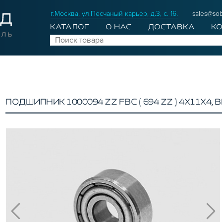
г.Москва, ул.Песчаный карьер, д.3, с. 16.
sales@sob
КАТАЛОГ
О НАС
ДОСТАВКА
К
ПОДШИПНИК 1000094 ZZ FBC ( 694 ZZ ) 4Х11Х4, 