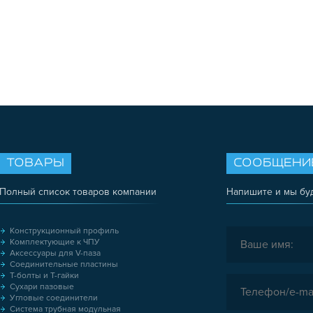
ТОВАРЫ
СООБЩЕНИ
Полный список товаров компании
Напишите и мы бу
Конструкционный профиль
Комплектующие к ЧПУ
Аксессуары для V-паза
Соединительные пластины
Т-болты и Т-гайки
Сухари пазовые
Угловые соединители
Система трубная модульная