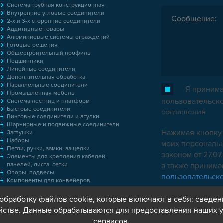
Система трубная конструкционная
Внутренние угловые соединители
2-х и 3-х сторонние соединители
Аддитивные товары
Алюминиевые системы ограждений
Готовые решения
Общестроительный профиль
Подшипники
Линейные соединители
Дополнительная обработка
Параллельные соединители
Я принима
Промышленная мебель
пользовательск
Система лестниц и платформ
Быстрые соединители
соглашения
Винтовые соединители и втулки
Шарнирные и подвижные соединители
Нажимая кнопку 
Заглушки
Наборы
моих персональн
Петли, ручки, замки, защелки
законом от 27.0
Элементы для крепления кабелей,
панелей, листа, сетки
а также приним
Опоры, подвесы
пользовательск
Компоненты для конвейеров
Колёса
Оснастка
обработку файлов cookie, которые включают в себя: сведен
Метрический крепеж
йстве. Данные обрабатываются для предоставления наших у
Пластиковые коробки
сервисов.