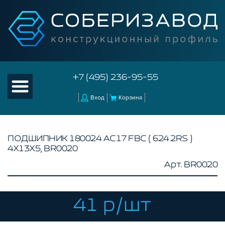
+7 (495) 236-95-55
Вход
Корзина
ПОДШИПНИК 180024 АС17 FBC ( 624 2RS )
4Х13Х5, BR0020
КАТАЛОГ ТОВАРОВ
Арт. BR0020
КОНСТРУКЦИОННЫЙ ПРОФИЛЬ
КОМПЛЕКТУЮЩИЕ К ЧПУ
41 р/шт
АКСЕССУАРЫ ДЛЯ V-ПАЗА
СОЕДИНИТЕЛЬНЫЕ ПЛАСТИНЫ