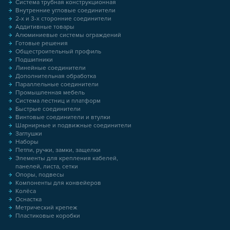
Система трубная конструкционная
Внутренние угловые соединители
2-х и 3-х сторонние соединители
Аддитивные товары
Алюминиевые системы ограждений
Готовые решения
Общестроительный профиль
Подшипники
Линейные соединители
Дополнительная обработка
Параллельные соединители
Промышленная мебель
Система лестниц и платформ
Быстрые соединители
Винтовые соединители и втулки
Шарнирные и подвижные соединители
Заглушки
Наборы
Петли, ручки, замки, защелки
Элементы для крепления кабелей,
панелей, листа, сетки
Опоры, подвесы
Компоненты для конвейеров
Колёса
Оснастка
Метрический крепеж
Пластиковые коробки