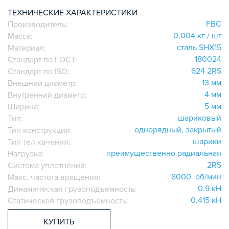
ИГОЛЬЧАТЫЕ РОЛИКОВЫЕ
ТЕХНИЧЕСКИЕ ХАРАКТЕРИСТИКИ
FBC
Производитель:
ЛИНЕЙНЫЕ СОЕДИНИТЕЛИ
0,004 кг / шт
Масса:
ДОПОЛНИТЕЛЬНАЯ ОБРАБОТКА
сталь SHX15
Материал:
ПАРАЛЛЕЛЬНЫЕ СОЕДИНИТЕЛИ
180024
Стандарт по ГОСТ:
ПРОМЫШЛЕННАЯ МЕБЕЛЬ
624 2RS
Стандарт по ISO:
СИСТЕМА ЛЕСТНИЦ И ПЛАТФОРМ
13 мм
Внешний диаметр:
4 мм
Внутренний диаметр:
БЫСТРЫЕ СОЕДИНИТЕЛИ
5 мм
Ширина:
ВИНТОВЫЕ СОЕДИНИТЕЛИ И ВТУЛКИ
шариковый
Тип:
ШАРНИРНЫЕ И ПОДВИЖНЫЕ СОЕДИНИТЕЛИ
однорядный, закрытый
Тип конструкции:
ЗАГЛУШКИ
шарики
Тип тел качения:
преимущественно радиальная
НАБОРЫ
Нагрузка:
2RS
Система уплотнений:
ПЕТЛИ, РУЧКИ, ЗАМКИ, ЗАЩЕЛКИ
8000 об/мин
Макс. частота вращения:
ЭЛЕМЕНТЫ ДЛЯ КРЕПЛЕНИЯ КАБЕЛЕЙ,
0.9 кН
Динамическая грузоподъемность:
ПАНЕЛЕЙ, ЛИСТА, СЕТКИ
0.415 кН
Статическая грузоподъемность:
ОПОРЫ, ПОДВЕСЫ
КОМПОНЕНТЫ ДЛЯ КОНВЕЙЕРОВ
КУПИТЬ