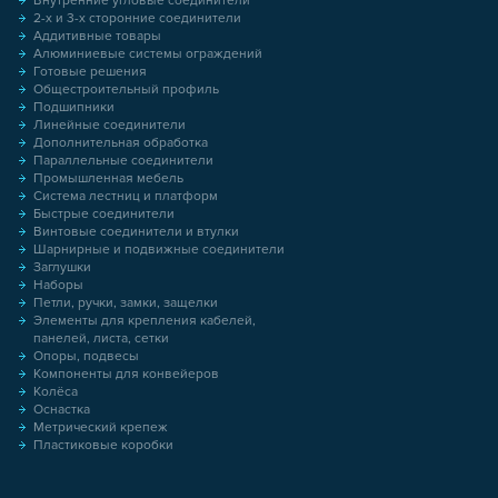
Внутренние угловые соединители
2-х и 3-х сторонние соединители
Аддитивные товары
Алюминиевые системы ограждений
Готовые решения
Общестроительный профиль
Подшипники
Линейные соединители
Дополнительная обработка
Параллельные соединители
Промышленная мебель
Система лестниц и платформ
Быстрые соединители
Винтовые соединители и втулки
Шарнирные и подвижные соединители
Заглушки
Наборы
Петли, ручки, замки, защелки
Элементы для крепления кабелей,
панелей, листа, сетки
Опоры, подвесы
Компоненты для конвейеров
Колёса
Оснастка
Метрический крепеж
Пластиковые коробки