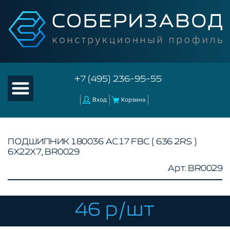
+7 (495) 236-95-55
Вход
Корзина
ПОДШИПНИК 180036 АС17 FBC ( 636 2RS )
6Х22Х7, BR0029
КАТАЛОГ ТОВАРОВ
Арт. BR0029
КОНСТРУКЦИОННЫЙ ПРОФИЛЬ
КОМПЛЕКТУЮЩИЕ К ЧПУ
46 р/шт
АКСЕССУАРЫ ДЛЯ V-ПАЗА
СОЕДИНИТЕЛЬНЫЕ ПЛАСТИНЫ