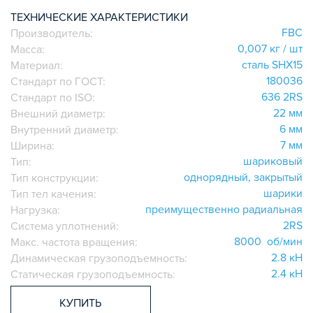
ИГОЛЬЧАТЫЕ РОЛИКОВЫЕ
ТЕХНИЧЕСКИЕ ХАРАКТЕРИСТИКИ
FBC
Производитель:
ЛИНЕЙНЫЕ СОЕДИНИТЕЛИ
0,007 кг / шт
Масса:
ДОПОЛНИТЕЛЬНАЯ ОБРАБОТКА
сталь SHX15
Материал:
ПАРАЛЛЕЛЬНЫЕ СОЕДИНИТЕЛИ
180036
Стандарт по ГОСТ:
ПРОМЫШЛЕННАЯ МЕБЕЛЬ
636 2RS
Стандарт по ISO:
СИСТЕМА ЛЕСТНИЦ И ПЛАТФОРМ
22 мм
Внешний диаметр:
6 мм
Внутренний диаметр:
БЫСТРЫЕ СОЕДИНИТЕЛИ
7 мм
Ширина:
ВИНТОВЫЕ СОЕДИНИТЕЛИ И ВТУЛКИ
шариковый
Тип:
ШАРНИРНЫЕ И ПОДВИЖНЫЕ СОЕДИНИТЕЛИ
однорядный, закрытый
Тип конструкции:
ЗАГЛУШКИ
шарики
Тип тел качения:
преимущественно радиальная
НАБОРЫ
Нагрузка:
2RS
Система уплотнений:
ПЕТЛИ, РУЧКИ, ЗАМКИ, ЗАЩЕЛКИ
8000 об/мин
Макс. частота вращения:
ЭЛЕМЕНТЫ ДЛЯ КРЕПЛЕНИЯ КАБЕЛЕЙ,
2.8 кН
Динамическая грузоподъемность:
ПАНЕЛЕЙ, ЛИСТА, СЕТКИ
2.4 кН
Статическая грузоподъемность:
ОПОРЫ, ПОДВЕСЫ
КОМПОНЕНТЫ ДЛЯ КОНВЕЙЕРОВ
КУПИТЬ