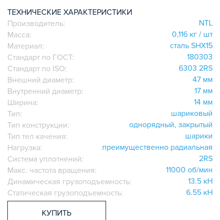
ИГОЛЬЧАТЫЕ РОЛИКОВЫЕ
ТЕХНИЧЕСКИЕ ХАРАКТЕРИСТИКИ
NTL
Производитель:
ЛИНЕЙНЫЕ СОЕДИНИТЕЛИ
0,116 кг / шт
Масса:
ДОПОЛНИТЕЛЬНАЯ ОБРАБОТКА
сталь SHX15
Материал:
ПАРАЛЛЕЛЬНЫЕ СОЕДИНИТЕЛИ
180303
Стандарт по ГОСТ:
ПРОМЫШЛЕННАЯ МЕБЕЛЬ
6303 2RS
Стандарт по ISO:
СИСТЕМА ЛЕСТНИЦ И ПЛАТФОРМ
47 мм
Внешний диаметр:
17 мм
Внутренний диаметр:
БЫСТРЫЕ СОЕДИНИТЕЛИ
14 мм
Ширина:
ВИНТОВЫЕ СОЕДИНИТЕЛИ И ВТУЛКИ
шариковый
Тип:
ШАРНИРНЫЕ И ПОДВИЖНЫЕ СОЕДИНИТЕЛИ
однорядный, закрытый
Тип конструкции:
ЗАГЛУШКИ
шарики
Тип тел качения:
преимущественно радиальная
НАБОРЫ
Нагрузка:
2RS
Система уплотнений:
ПЕТЛИ, РУЧКИ, ЗАМКИ, ЗАЩЕЛКИ
11000 об/мин
Макс. частота вращения:
ЭЛЕМЕНТЫ ДЛЯ КРЕПЛЕНИЯ КАБЕЛЕЙ,
13.5 кН
Динамическая грузоподъемность:
ПАНЕЛЕЙ, ЛИСТА, СЕТКИ
6.55 кН
Статическая грузоподъемность:
ОПОРЫ, ПОДВЕСЫ
КОМПОНЕНТЫ ДЛЯ КОНВЕЙЕРОВ
КУПИТЬ