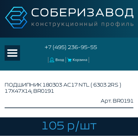
+7 (495) 236-95-55
Вход
Корзина
ПОДШИПНИК 180303 АС17 NTL ( 6303 2RS )
17Х47Х14, BR0191
КАТАЛОГ ТОВАРОВ
Арт. BR0191
КОНСТРУКЦИОННЫЙ ПРОФИЛЬ
КОМПЛЕКТУЮЩИЕ К ЧПУ
105 р/шт
АКСЕССУАРЫ ДЛЯ V-ПАЗА
СОЕДИНИТЕЛЬНЫЕ ПЛАСТИНЫ