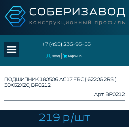
+7 (495) 236-95-55
Вход
Корзина
ПОДШИПНИК 180506 АС17 FBC ( 62206 2RS )
30Х62Х20, BR0212
КАТАЛОГ ТОВАРОВ
Арт. BR0212
КОНСТРУКЦИОННЫЙ ПРОФИЛЬ
КОМПЛЕКТУЮЩИЕ К ЧПУ
219 р/шт
АКСЕССУАРЫ ДЛЯ V-ПАЗА
СОЕДИНИТЕЛЬНЫЕ ПЛАСТИНЫ