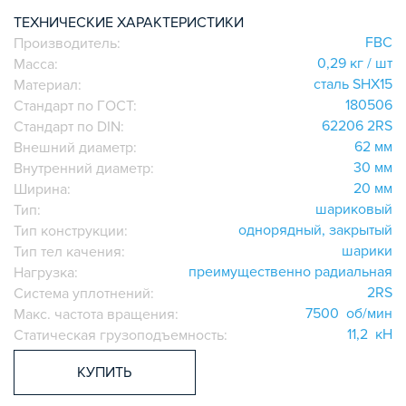
ИГОЛЬЧАТЫЕ РОЛИКОВЫЕ
ТЕХНИЧЕСКИЕ ХАРАКТЕРИСТИКИ
FBC
Производитель:
ЛИНЕЙНЫЕ СОЕДИНИТЕЛИ
0,29 кг / шт
Масса:
ДОПОЛНИТЕЛЬНАЯ ОБРАБОТКА
сталь SHX15
Материал:
ПАРАЛЛЕЛЬНЫЕ СОЕДИНИТЕЛИ
180506
Стандарт по ГОСТ:
ПРОМЫШЛЕННАЯ МЕБЕЛЬ
62206 2RS
Стандарт по DIN:
СИСТЕМА ЛЕСТНИЦ И ПЛАТФОРМ
62 мм
Внешний диаметр:
30 мм
Внутренний диаметр:
БЫСТРЫЕ СОЕДИНИТЕЛИ
20 мм
Ширина:
ВИНТОВЫЕ СОЕДИНИТЕЛИ И ВТУЛКИ
шариковый
Тип:
ШАРНИРНЫЕ И ПОДВИЖНЫЕ СОЕДИНИТЕЛИ
однорядный, закрытый
Тип конструкции:
ЗАГЛУШКИ
шарики
Тип тел качения:
преимущественно радиальная
НАБОРЫ
Нагрузка:
2RS
Система уплотнений:
ПЕТЛИ, РУЧКИ, ЗАМКИ, ЗАЩЕЛКИ
7500 об/мин
Макс. частота вращения:
ЭЛЕМЕНТЫ ДЛЯ КРЕПЛЕНИЯ КАБЕЛЕЙ,
11,2 кН
Статическая грузоподъемность:
ПАНЕЛЕЙ, ЛИСТА, СЕТКИ
ОПОРЫ, ПОДВЕСЫ
КУПИТЬ
КОМПОНЕНТЫ ДЛЯ КОНВЕЙЕРОВ