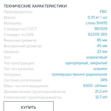
ИГОЛЬЧАТЫЕ РОЛИКОВЫЕ
ТЕХНИЧЕСКИЕ ХАРАКТЕРИСТИКИ
FBC
Производитель:
ЛИНЕЙНЫЕ СОЕДИНИТЕЛИ
0,51 кг / шт
Масса:
ДОПОЛНИТЕЛЬНАЯ ОБРАБОТКА
сталь SHX15
Материал:
ПАРАЛЛЕЛЬНЫЕ СОЕДИНИТЕЛИ
180509
Стандарт по ГОСТ:
ПРОМЫШЛЕННАЯ МЕБЕЛЬ
62209 2RS
Стандарт по DIN:
СИСТЕМА ЛЕСТНИЦ И ПЛАТФОРМ
85 мм
Внешний диаметр:
45 мм
Внутренний диаметр:
БЫСТРЫЕ СОЕДИНИТЕЛИ
23 мм
Ширина:
ВИНТОВЫЕ СОЕДИНИТЕЛИ И ВТУЛКИ
шариковый
Тип:
ШАРНИРНЫЕ И ПОДВИЖНЫЕ СОЕДИНИТЕЛИ
однорядный, закрытый
Тип конструкции:
ЗАГЛУШКИ
шарики
Тип тел качения:
преимущественно радиальная
НАБОРЫ
Нагрузка:
2RS
Система уплотнений:
ПЕТЛИ, РУЧКИ, ЗАМКИ, ЗАЩЕЛКИ
6300 об/мин
Макс. частота вращения:
ЭЛЕМЕНТЫ ДЛЯ КРЕПЛЕНИЯ КАБЕЛЕЙ,
21.2 кН
Динамическая грузоподъемность:
ПАНЕЛЕЙ, ЛИСТА, СЕТКИ
12.7 кН
Статическая грузоподъемность:
ОПОРЫ, ПОДВЕСЫ
КОМПОНЕНТЫ ДЛЯ КОНВЕЙЕРОВ
КУПИТЬ