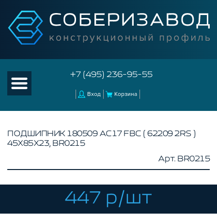
+7 (495) 236-95-55
Вход
Корзина
ПОДШИПНИК 180509 АС17 FBC ( 62209 2RS )
45Х85Х23, BR0215
КАТАЛОГ ТОВАРОВ
Арт. BR0215
КОНСТРУКЦИОННЫЙ ПРОФИЛЬ
КОМПЛЕКТУЮЩИЕ К ЧПУ
447 р/шт
АКСЕССУАРЫ ДЛЯ V-ПАЗА
СОЕДИНИТЕЛЬНЫЕ ПЛАСТИНЫ