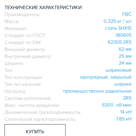
ИГОЛЬЧАТЫЕ РОЛИКОВЫЕ
ТЕХНИЧЕСКИЕ ХАРАКТЕРИСТИКИ
FBC
Производитель:
ЛИНЕЙНЫЕ СОЕДИНИТЕЛИ
0,325 кг / шт
Масса:
ДОПОЛНИТЕЛЬНАЯ ОБРАБОТКА
сталь SHX15
Материал:
ПАРАЛЛЕЛЬНЫЕ СОЕДИНИТЕЛИ
180605
Стандарт по ГОСТ:
ПРОМЫШЛЕННАЯ МЕБЕЛЬ
62305 2RS
Стандарт по DIN:
СИСТЕМА ЛЕСТНИЦ И ПЛАТФОРМ
62 мм
Внешний диаметр:
25 мм
Внутренний диаметр:
БЫСТРЫЕ СОЕДИНИТЕЛИ
24 мм
Ширина:
ВИНТОВЫЕ СОЕДИНИТЕЛИ И ВТУЛКИ
шариковый
Тип:
ШАРНИРНЫЕ И ПОДВИЖНЫЕ СОЕДИНИТЕЛИ
однорядный, закрытый
Тип конструкции:
ЗАГЛУШКИ
шарики
Тип тел качения:
преимущественно радиальная
НАБОРЫ
Нагрузка:
2RS
Система уплотнений:
ПЕТЛИ, РУЧКИ, ЗАМКИ, ЗАЩЕЛКИ
6300 об/мин
Макс. частота вращения:
ЭЛЕМЕНТЫ ДЛЯ КРЕПЛЕНИЯ КАБЕЛЕЙ,
14 кН
Динамическая грузоподъемность:
ПАНЕЛЕЙ, ЛИСТА, СЕТКИ
7.85 кН
Статическая грузоподъемность:
ОПОРЫ, ПОДВЕСЫ
КОМПОНЕНТЫ ДЛЯ КОНВЕЙЕРОВ
КУПИТЬ