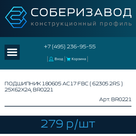
+7 (495) 236-95-55
Вход
Корзина
ПОДШИПНИК 180605 АС17 FBC ( 62305 2RS )
25Х62Х24, BR0221
КАТАЛОГ ТОВАРОВ
Арт. BR0221
КОНСТРУКЦИОННЫЙ ПРОФИЛЬ
КОМПЛЕКТУЮЩИЕ К ЧПУ
279 р/шт
АКСЕССУАРЫ ДЛЯ V-ПАЗА
СОЕДИНИТЕЛЬНЫЕ ПЛАСТИНЫ