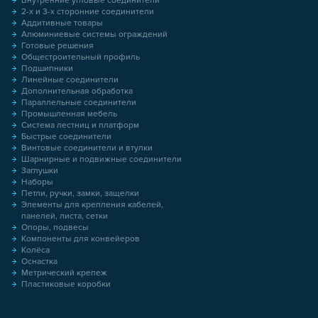
Внутренние угловые соединители
2-х и 3-х сторонние соединители
Аддитивные товары
Алюминиевые системы ограждений
Готовые решения
Общестроительный профиль
Подшипники
Линейные соединители
Дополнительная обработка
Параллельные соединители
Промышленная мебель
Система лестниц и платформ
Быстрые соединители
Винтовые соединители и втулки
Шарнирные и подвижные соединители
Заглушки
Наборы
Петли, ручки, замки, защелки
Элементы для крепления кабелей,
панелей, листа, сетки
Опоры, подвесы
Компоненты для конвейеров
Колёса
Оснастка
Метрический крепеж
Пластиковые коробки