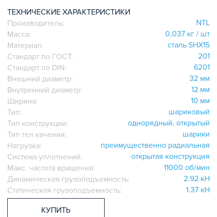
ИГОЛЬЧАТЫЕ РОЛИКОВЫЕ
ТЕХНИЧЕСКИЕ ХАРАКТЕРИСТИКИ
NTL
Производитель:
ЛИНЕЙНЫЕ СОЕДИНИТЕЛИ
0,037 кг / шт
Масса:
ДОПОЛНИТЕЛЬНАЯ ОБРАБОТКА
сталь SHX15
Материал:
ПАРАЛЛЕЛЬНЫЕ СОЕДИНИТЕЛИ
201
Стандарт по ГОСТ:
ПРОМЫШЛЕННАЯ МЕБЕЛЬ
6201
Стандарт по DIN:
СИСТЕМА ЛЕСТНИЦ И ПЛАТФОРМ
32 мм
Внешний диаметр:
12 мм
Внутренний диаметр:
БЫСТРЫЕ СОЕДИНИТЕЛИ
10 мм
Ширина:
ВИНТОВЫЕ СОЕДИНИТЕЛИ И ВТУЛКИ
шариковый
Тип:
ШАРНИРНЫЕ И ПОДВИЖНЫЕ СОЕДИНИТЕЛИ
однорядный, открытый
Тип конструкции:
ЗАГЛУШКИ
шарики
Тип тел качения:
преимущественно радиальная
НАБОРЫ
Нагрузка:
открытая конструкция
Система уплотнений:
ПЕТЛИ, РУЧКИ, ЗАМКИ, ЗАЩЕЛКИ
11000 об/мин
Макс. частота вращения:
ЭЛЕМЕНТЫ ДЛЯ КРЕПЛЕНИЯ КАБЕЛЕЙ,
2.92 кН
Динамическая грузоподъемность:
ПАНЕЛЕЙ, ЛИСТА, СЕТКИ
1.37 кН
Статическая грузоподъемность:
ОПОРЫ, ПОДВЕСЫ
КОМПОНЕНТЫ ДЛЯ КОНВЕЙЕРОВ
КУПИТЬ