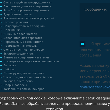
Система трубная конструкционная
Внутренние угловые соединители
2-х и 3-х сторонние соединители
Аддитивные товары
Алюминиевые системы ограждений
Готовые решения
Общестроительный профиль
Подшипники
Линейные соединители
Дополнительная обработка
Параллельные соединители
Я принима
Промышленная мебель
пользовательск
Система лестниц и платформ
Быстрые соединители
соглашения
Винтовые соединители и втулки
Шарнирные и подвижные соединители
Нажимая кнопку 
Заглушки
Наборы
моих персональн
Петли, ручки, замки, защелки
законом от 27.0
Элементы для крепления кабелей,
панелей, листа, сетки
а также приним
Опоры, подвесы
пользовательск
Компоненты для конвейеров
Колёса
Оснастка
обработку файлов cookie, которые включают в себя: сведен
Метрический крепеж
йстве. Данные обрабатываются для предоставления наших у
Пластиковые коробки
сервисов.