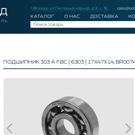
г.Москва, ул.Песчаный карьер, д.3, с. 16.
sales@sob
КАТАЛОГ
О НАС
ДОСТАВКА
К
ПОДШИПНИК 303 А FBC ( 6303 ) 17Х47Х14, BR007