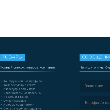
ТОВАРЫ
СООБЩЕНИ
Полный список товаров компании
Напишите и мы бу
Конструкционный профиль
Комплектующие к ЧПУ
Аксессуары для V-паза
Соединительные пластины
Т-болты и Т-гайки
Сухари пазовые
Угловые соединители
Система трубная модульная