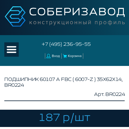
+7 (495) 236-95-55
Вход
Корзина
ПОДШИПНИК 60107 А FBC ( 6007-Z ) 35Х62Х14,
BR0224
КАТАЛОГ ТОВАРОВ
Арт. BR0224
КОНСТРУКЦИОННЫЙ ПРОФИЛЬ
КОМПЛЕКТУЮЩИЕ К ЧПУ
187 р/шт
АКСЕССУАРЫ ДЛЯ V-ПАЗА
СОЕДИНИТЕЛЬНЫЕ ПЛАСТИНЫ