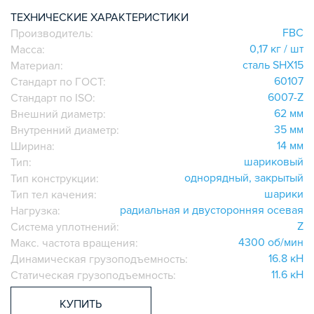
ИГОЛЬЧАТЫЕ РОЛИКОВЫЕ
ТЕХНИЧЕСКИЕ ХАРАКТЕРИСТИКИ
FBC
Производитель:
ЛИНЕЙНЫЕ СОЕДИНИТЕЛИ
0,17 кг / шт
Масса:
ДОПОЛНИТЕЛЬНАЯ ОБРАБОТКА
сталь SHX15
Материал:
ПАРАЛЛЕЛЬНЫЕ СОЕДИНИТЕЛИ
60107
Стандарт по ГОСТ:
ПРОМЫШЛЕННАЯ МЕБЕЛЬ
6007-Z
Стандарт по ISO:
СИСТЕМА ЛЕСТНИЦ И ПЛАТФОРМ
62 мм
Внешний диаметр:
35 мм
Внутренний диаметр:
БЫСТРЫЕ СОЕДИНИТЕЛИ
14 мм
Ширина:
ВИНТОВЫЕ СОЕДИНИТЕЛИ И ВТУЛКИ
шариковый
Тип:
ШАРНИРНЫЕ И ПОДВИЖНЫЕ СОЕДИНИТЕЛИ
однорядный, закрытый
Тип конструкции:
ЗАГЛУШКИ
шарики
Тип тел качения:
радиальная и двусторонняя осевая
НАБОРЫ
Нагрузка:
Z
Система уплотнений:
ПЕТЛИ, РУЧКИ, ЗАМКИ, ЗАЩЕЛКИ
4300 об/мин
Макс. частота вращения:
ЭЛЕМЕНТЫ ДЛЯ КРЕПЛЕНИЯ КАБЕЛЕЙ,
16.8 кН
Динамическая грузоподъемность:
ПАНЕЛЕЙ, ЛИСТА, СЕТКИ
11.6 кН
Статическая грузоподъемность:
ОПОРЫ, ПОДВЕСЫ
КОМПОНЕНТЫ ДЛЯ КОНВЕЙЕРОВ
КУПИТЬ