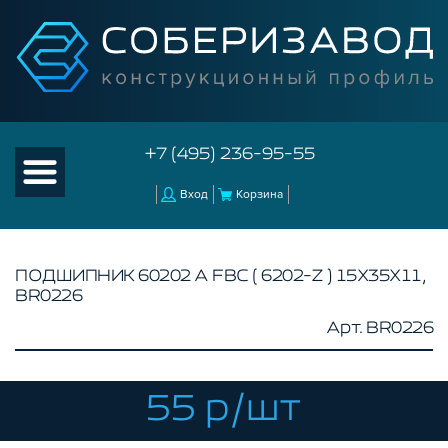
+7 (495) 236-95-55
Вход
Корзина
ПОДШИПНИК 60202 А FBC ( 6202-Z ) 15Х35Х11,
BR0226
КАТАЛОГ ТОВАРОВ
Арт. BR0226
КОНСТРУКЦИОННЫЙ ПРОФИЛЬ
КОМПЛЕКТУЮЩИЕ К ЧПУ
55 р/шт
АКСЕССУАРЫ ДЛЯ V-ПАЗА
СОЕДИНИТЕЛЬНЫЕ ПЛАСТИНЫ