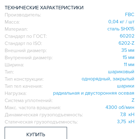
ИГОЛЬЧАТЫЕ РОЛИКОВЫЕ
ТЕХНИЧЕСКИЕ ХАРАКТЕРИСТИКИ
FBC
Производитель:
ЛИНЕЙНЫЕ СОЕДИНИТЕЛИ
0,04 кг / шт
Масса:
ДОПОЛНИТЕЛЬНАЯ ОБРАБОТКА
сталь SHX15
Материал:
ПАРАЛЛЕЛЬНЫЕ СОЕДИНИТЕЛИ
60202
Стандарт по ГОСТ:
ПРОМЫШЛЕННАЯ МЕБЕЛЬ
6202-Z
Стандарт по ISO:
СИСТЕМА ЛЕСТНИЦ И ПЛАТФОРМ
35 мм
Внешний диаметр:
15 мм
Внутренний диаметр:
БЫСТРЫЕ СОЕДИНИТЕЛИ
11 мм
Ширина:
ВИНТОВЫЕ СОЕДИНИТЕЛИ И ВТУЛКИ
шариковый
Тип:
ШАРНИРНЫЕ И ПОДВИЖНЫЕ СОЕДИНИТЕЛИ
однорядный, закрытый
Тип конструкции:
ЗАГЛУШКИ
шарики
Тип тел качения:
радиальная и двусторонняя осевая
НАБОРЫ
Нагрузка:
Z
Система уплотнений:
ПЕТЛИ, РУЧКИ, ЗАМКИ, ЗАЩЕЛКИ
4300 об/мин
Макс. частота вращения:
ЭЛЕМЕНТЫ ДЛЯ КРЕПЛЕНИЯ КАБЕЛЕЙ,
7,8 кН
Динамическая грузоподъемность:
ПАНЕЛЕЙ, ЛИСТА, СЕТКИ
3,75 кН
Статическая грузоподъемность:
ОПОРЫ, ПОДВЕСЫ
КОМПОНЕНТЫ ДЛЯ КОНВЕЙЕРОВ
КУПИТЬ