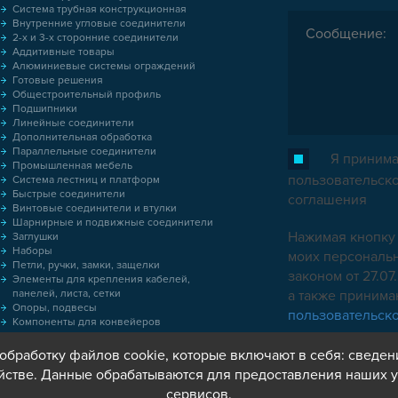
Система трубная конструкционная
Внутренние угловые соединители
2-х и 3-х сторонние соединители
Аддитивные товары
Алюминиевые системы ограждений
Готовые решения
Общестроительный профиль
Подшипники
Линейные соединители
Дополнительная обработка
Параллельные соединители
Я принима
Промышленная мебель
пользовательск
Система лестниц и платформ
Быстрые соединители
соглашения
Винтовые соединители и втулки
Шарнирные и подвижные соединители
Нажимая кнопку 
Заглушки
Наборы
моих персональн
Петли, ручки, замки, защелки
законом от 27.0
Элементы для крепления кабелей,
панелей, листа, сетки
а также приним
Опоры, подвесы
пользовательск
Компоненты для конвейеров
Колёса
Оснастка
обработку файлов cookie, которые включают в себя: сведен
Метрический крепеж
йстве. Данные обрабатываются для предоставления наших у
Пластиковые коробки
сервисов.