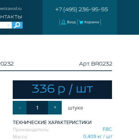
erizavod.ru
+7 (495) 236-95-55
ОНТАКТЫ
Вход
Корзина
R0232
Арт. BR0232
336 р / шт
-
+
штука
ТЕХНИЧЕСКИЕ ХАРАКТЕРИСТИКИ
FBC
Производитель:
0,409 кг / шт
Масса: