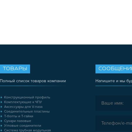
ТОВАРЫ
СООБЩЕНИ
Полный список товаров компании
Напишите и мы бу
Конструкционный профиль
Комплектующие к ЧПУ
Аксессуары для V-паза
Соединительные пластины
Т-болты и Т-гайки
Сухари пазовые
Угловые соединители
Система трубная модульная