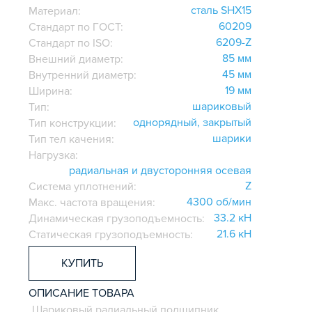
сталь SHX15
Материал:
60209
Стандарт по ГОСТ:
6209-Z
Стандарт по ISO:
85 мм
Внешний диаметр:
45 мм
Внутренний диаметр:
19 мм
Ширина:
шариковый
Тип:
однорядный, закрытый
Тип конструкции:
шарики
Тип тел качения:
Нагрузка:
радиальная и двусторонняя осевая
Z
Система уплотнений:
4300 об/мин
Макс. частота вращения:
33.2 кН
Динамическая грузоподъемность:
21.6 кН
Статическая грузоподъемность:
КУПИТЬ
ОПИСАНИЕ ТОВАРА
Шариковый радиальный подшипник