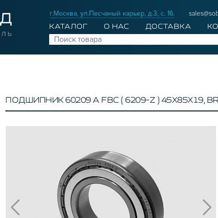
г.Москва, ул.Песчаный карьер, д.3, с. 16.
sales@sob
КАТАЛОГ
О НАС
ДОСТАВКА
К
ПОДШИПНИК 60209 А FBC ( 6209-Z ) 45Х85Х19, B