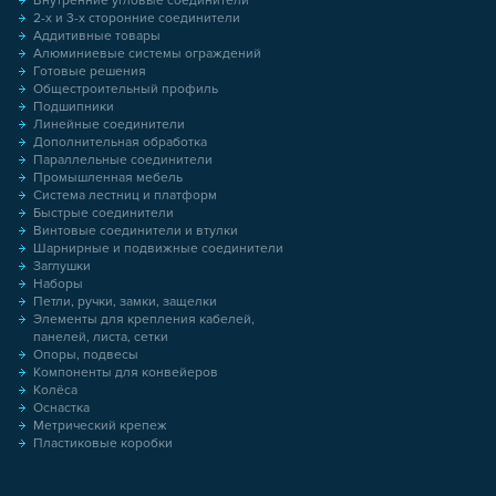
Внутренние угловые соединители
2-х и 3-х сторонние соединители
Аддитивные товары
Алюминиевые системы ограждений
Готовые решения
Общестроительный профиль
Подшипники
Линейные соединители
Дополнительная обработка
Параллельные соединители
Промышленная мебель
Система лестниц и платформ
Быстрые соединители
Винтовые соединители и втулки
Шарнирные и подвижные соединители
Заглушки
Наборы
Петли, ручки, замки, защелки
Элементы для крепления кабелей,
панелей, листа, сетки
Опоры, подвесы
Компоненты для конвейеров
Колёса
Оснастка
Метрический крепеж
Пластиковые коробки