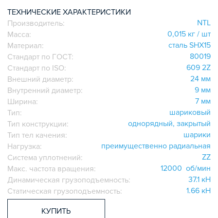
ИГОЛЬЧАТЫЕ РОЛИКОВЫЕ
ТЕХНИЧЕСКИЕ ХАРАКТЕРИСТИКИ
NTL
Производитель:
ЛИНЕЙНЫЕ СОЕДИНИТЕЛИ
0,015 кг / шт
Масса:
ДОПОЛНИТЕЛЬНАЯ ОБРАБОТКА
сталь SHX15
Материал:
ПАРАЛЛЕЛЬНЫЕ СОЕДИНИТЕЛИ
80019
Стандарт по ГОСТ:
ПРОМЫШЛЕННАЯ МЕБЕЛЬ
609 2Z
Стандарт по ISO:
СИСТЕМА ЛЕСТНИЦ И ПЛАТФОРМ
24 мм
Внешний диаметр:
9 мм
Внутренний диаметр:
БЫСТРЫЕ СОЕДИНИТЕЛИ
7 мм
Ширина:
ВИНТОВЫЕ СОЕДИНИТЕЛИ И ВТУЛКИ
шариковый
Тип:
ШАРНИРНЫЕ И ПОДВИЖНЫЕ СОЕДИНИТЕЛИ
однорядный, закрытый
Тип конструкции:
ЗАГЛУШКИ
шарики
Тип тел качения:
преимущественно радиальная
НАБОРЫ
Нагрузка:
ZZ
Система уплотнений:
ПЕТЛИ, РУЧКИ, ЗАМКИ, ЗАЩЕЛКИ
12000 об/мин
Макс. частота вращения:
ЭЛЕМЕНТЫ ДЛЯ КРЕПЛЕНИЯ КАБЕЛЕЙ,
37.1 кН
Динамическая грузоподъемность:
ПАНЕЛЕЙ, ЛИСТА, СЕТКИ
1.66 кН
Статическая грузоподъемность:
ОПОРЫ, ПОДВЕСЫ
КОМПОНЕНТЫ ДЛЯ КОНВЕЙЕРОВ
КУПИТЬ