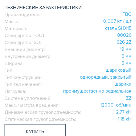
ИГОЛЬЧАТЫЕ РОЛИКОВЫЕ
ТЕХНИЧЕСКИЕ ХАРАКТЕРИСТИКИ
FBC
Производитель:
ЛИНЕЙНЫЕ СОЕДИНИТЕЛИ
0,007 кг / шт
Масса:
ДОПОЛНИТЕЛЬНАЯ ОБРАБОТКА
сталь SHX15
Материал:
ПАРАЛЛЕЛЬНЫЕ СОЕДИНИТЕЛИ
80026
Стандарт по ГОСТ:
ПРОМЫШЛЕННАЯ МЕБЕЛЬ
626 2Z
Стандарт по ISO:
СИСТЕМА ЛЕСТНИЦ И ПЛАТФОРМ
19 мм
Внешний диаметр:
6 мм
Внутренний диаметр:
БЫСТРЫЕ СОЕДИНИТЕЛИ
6 мм
Ширина:
ВИНТОВЫЕ СОЕДИНИТЕЛИ И ВТУЛКИ
шариковый
Тип:
ШАРНИРНЫЕ И ПОДВИЖНЫЕ СОЕДИНИТЕЛИ
однорядный, закрытый
Тип конструкции:
ЗАГЛУШКИ
шарики
Тип тел качения:
преимущественно радиальная
НАБОРЫ
Нагрузка:
ZZ
Система уплотнений:
ПЕТЛИ, РУЧКИ, ЗАМКИ, ЗАЩЕЛКИ
12000 об/мин
Макс. частота вращения:
ЭЛЕМЕНТЫ ДЛЯ КРЕПЛЕНИЯ КАБЕЛЕЙ,
2.77 кН
Динамическая грузоподъемность:
ПАНЕЛЕЙ, ЛИСТА, СЕТКИ
1.18 кН
Статическая грузоподъемность:
ОПОРЫ, ПОДВЕСЫ
КОМПОНЕНТЫ ДЛЯ КОНВЕЙЕРОВ
КУПИТЬ