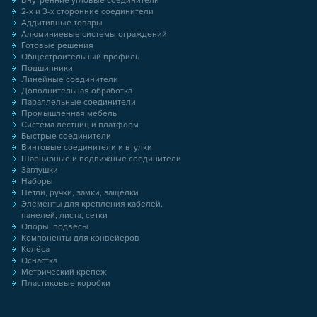
Внутренние угловые соединители
2-х и 3-х сторонние соединители
Аддитивные товары
Алюминиевые системы ограждений
Готовые решения
Общестроительный профиль
Подшипники
Линейные соединители
Дополнительная обработка
Параллельные соединители
Промышленная мебель
Система лестниц и платформ
Быстрые соединители
Винтовые соединители и втулки
Шарнирные и подвижные соединители
Заглушки
Наборы
Петли, ручки, замки, защелки
Элементы для крепления кабелей,
панелей, листа, сетки
Опоры, подвесы
Компоненты для конвейеров
Колёса
Оснастка
Метрический крепеж
Пластиковые коробки