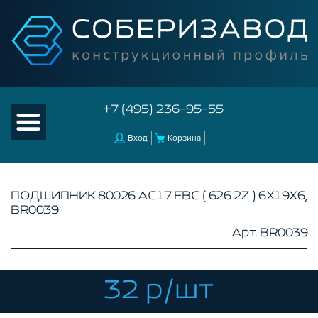
+7 (495) 236-95-55
Вход
Корзина
ПОДШИПНИК 80026 АС17 FBC ( 626 2Z ) 6Х19Х6,
BR0039
КАТАЛОГ ТОВАРОВ
Арт. BR0039
КОНСТРУКЦИОННЫЙ ПРОФИЛЬ
КОМПЛЕКТУЮЩИЕ К ЧПУ
32 р/шт
АКСЕССУАРЫ ДЛЯ V-ПАЗА
СОЕДИНИТЕЛЬНЫЕ ПЛАСТИНЫ