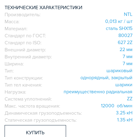
ИГОЛЬЧАТЫЕ РОЛИКОВЫЕ
ТЕХНИЧЕСКИЕ ХАРАКТЕРИСТИКИ
NTL
Производитель:
ЛИНЕЙНЫЕ СОЕДИНИТЕЛИ
0,013 кг / шт
Масса:
ДОПОЛНИТЕЛЬНАЯ ОБРАБОТКА
сталь SHX15
Материал:
ПАРАЛЛЕЛЬНЫЕ СОЕДИНИТЕЛИ
80027
Стандарт по ГОСТ:
ПРОМЫШЛЕННАЯ МЕБЕЛЬ
627 2Z
Стандарт по ISO:
СИСТЕМА ЛЕСТНИЦ И ПЛАТФОРМ
22 мм
Внешний диаметр:
7 мм
Внутренний диаметр:
БЫСТРЫЕ СОЕДИНИТЕЛИ
7 мм
Ширина:
ВИНТОВЫЕ СОЕДИНИТЕЛИ И ВТУЛКИ
шариковый
Тип:
ШАРНИРНЫЕ И ПОДВИЖНЫЕ СОЕДИНИТЕЛИ
однорядный, закрытый
Тип конструкции:
ЗАГЛУШКИ
шарики
Тип тел качения:
преимущественно радиальная
НАБОРЫ
Нагрузка:
ZZ
Система уплотнений:
ПЕТЛИ, РУЧКИ, ЗАМКИ, ЗАЩЕЛКИ
12000 об/мин
Макс. частота вращения:
ЭЛЕМЕНТЫ ДЛЯ КРЕПЛЕНИЯ КАБЕЛЕЙ,
3.25 кН
Динамическая грузоподъемность:
ПАНЕЛЕЙ, ЛИСТА, СЕТКИ
1.35 кН
Статическая грузоподъемность:
ОПОРЫ, ПОДВЕСЫ
КОМПОНЕНТЫ ДЛЯ КОНВЕЙЕРОВ
КУПИТЬ