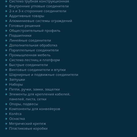
Система трубная конструкционная
Внутренние угловые соединители
2-х и 3-х сторонние соединители
Аддитивные товары
Алюминиевые системы ограждений
Готовые решения
Общестроительный профиль
Подшипники
Линейные соединители
Дополнительная обработка
Параллельные соединители
Промышленная мебель
Система лестниц и платформ
Быстрые соединители
Винтовые соединители и втулки
Шарнирные и подвижные соединители
Заглушки
Наборы
Петли, ручки, замки, защелки
Элементы для крепления кабелей,
панелей, листа, сетки
Опоры, подвесы
Компоненты для конвейеров
Колёса
Оснастка
Метрический крепеж
Пластиковые коробки