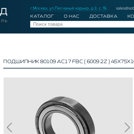
г.Москва, ул.Песчаный карьер, д.3, с. 16.
sales@sob
КАТАЛОГ
О НАС
ДОСТАВКА
К
ПОДШИПНИК 80109 АС17 FBC ( 6009 2Z ) 45Х75Х1