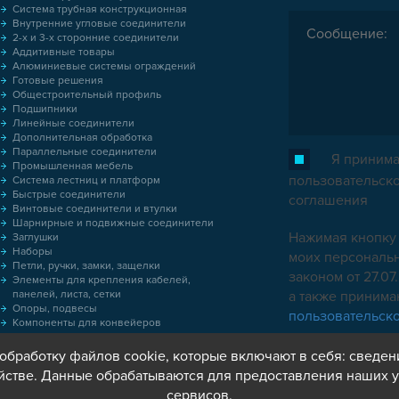
Система трубная конструкционная
Внутренние угловые соединители
2-х и 3-х сторонние соединители
Аддитивные товары
Алюминиевые системы ограждений
Готовые решения
Общестроительный профиль
Подшипники
Линейные соединители
Дополнительная обработка
Параллельные соединители
Я принима
Промышленная мебель
пользовательск
Система лестниц и платформ
Быстрые соединители
соглашения
Винтовые соединители и втулки
Шарнирные и подвижные соединители
Нажимая кнопку 
Заглушки
Наборы
моих персональн
Петли, ручки, замки, защелки
законом от 27.0
Элементы для крепления кабелей,
панелей, листа, сетки
а также приним
Опоры, подвесы
пользовательск
Компоненты для конвейеров
Колёса
Оснастка
обработку файлов cookie, которые включают в себя: сведен
Метрический крепеж
йстве. Данные обрабатываются для предоставления наших у
Пластиковые коробки
сервисов.