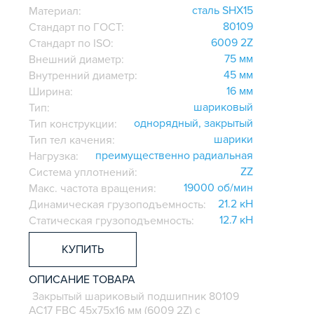
сталь SHX15
Материал:
80109
Стандарт по ГОСТ:
6009 2Z
Стандарт по ISO:
75 мм
Внешний диаметр:
45 мм
Внутренний диаметр:
16 мм
Ширина:
шариковый
Тип:
однорядный, закрытый
Тип конструкции:
шарики
Тип тел качения:
преимущественно радиальная
Нагрузка:
ZZ
Система уплотнений:
19000 об/мин
Макс. частота вращения:
21.2 кН
Динамическая грузоподъемность:
12.7 кН
Статическая грузоподъемность:
КУПИТЬ
ОПИСАНИЕ ТОВАРА
Закрытый шариковый подшипник 80109
АС17 FBC 45х75х16 мм (6009 2Z) с