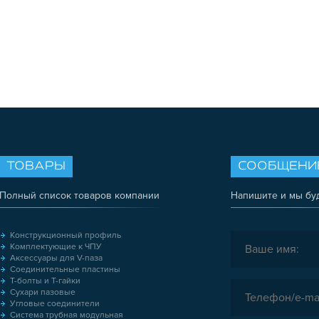
ТОВАРЫ
СООБЩЕНИ
Полный список товаров компании
Напишите и мы бу
Конструкционный профиль
Комплектующие к ЧПУ
Аксессуары для V-паза
Соединительные пластины
Т-болты и Т-гайки
Сухари пазовые
Угловые соединители
Система трубная модульная