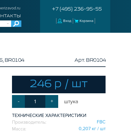
erizavod.ru
+7 (495) 236-95-55
ОНТАКТЫ
Вход
Корзина
6, BR0104
Арт. BR0104
246 р / шт
-
+
штука
ТЕХНИЧЕСКИЕ ХАРАКТЕРИСТИКИ
FBC
Производитель:
0,207 кг / шт
Масса: