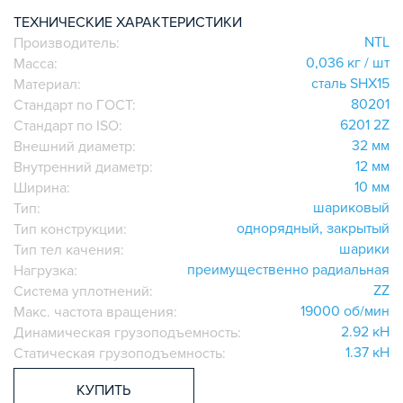
ИГОЛЬЧАТЫЕ РОЛИКОВЫЕ
ТЕХНИЧЕСКИЕ ХАРАКТЕРИСТИКИ
NTL
Производитель:
ЛИНЕЙНЫЕ СОЕДИНИТЕЛИ
0,036 кг / шт
Масса:
ДОПОЛНИТЕЛЬНАЯ ОБРАБОТКА
сталь SHX15
Материал:
ПАРАЛЛЕЛЬНЫЕ СОЕДИНИТЕЛИ
80201
Стандарт по ГОСТ:
ПРОМЫШЛЕННАЯ МЕБЕЛЬ
6201 2Z
Стандарт по ISO:
СИСТЕМА ЛЕСТНИЦ И ПЛАТФОРМ
32 мм
Внешний диаметр:
12 мм
Внутренний диаметр:
БЫСТРЫЕ СОЕДИНИТЕЛИ
10 мм
Ширина:
ВИНТОВЫЕ СОЕДИНИТЕЛИ И ВТУЛКИ
шариковый
Тип:
ШАРНИРНЫЕ И ПОДВИЖНЫЕ СОЕДИНИТЕЛИ
однорядный, закрытый
Тип конструкции:
ЗАГЛУШКИ
шарики
Тип тел качения:
преимущественно радиальная
НАБОРЫ
Нагрузка:
ZZ
Система уплотнений:
ПЕТЛИ, РУЧКИ, ЗАМКИ, ЗАЩЕЛКИ
19000 об/мин
Макс. частота вращения:
ЭЛЕМЕНТЫ ДЛЯ КРЕПЛЕНИЯ КАБЕЛЕЙ,
2.92 кН
Динамическая грузоподъемность:
ПАНЕЛЕЙ, ЛИСТА, СЕТКИ
1.37 кН
Статическая грузоподъемность:
ОПОРЫ, ПОДВЕСЫ
КОМПОНЕНТЫ ДЛЯ КОНВЕЙЕРОВ
КУПИТЬ