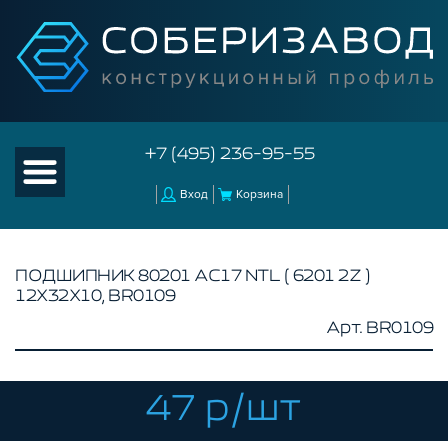
+7 (495) 236-95-55
Вход
Корзина
ПОДШИПНИК 80201 АС17 NTL ( 6201 2Z )
12Х32Х10, BR0109
КАТАЛОГ ТОВАРОВ
Арт. BR0109
КОНСТРУКЦИОННЫЙ ПРОФИЛЬ
КОМПЛЕКТУЮЩИЕ К ЧПУ
47 р/шт
АКСЕССУАРЫ ДЛЯ V-ПАЗА
СОЕДИНИТЕЛЬНЫЕ ПЛАСТИНЫ