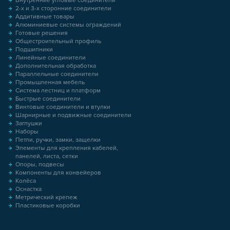
Внутренние угловые соединители
2-х и 3-х сторонние соединители
Аддитивные товары
Алюминиевые системы ограждений
Готовые решения
Общестроительный профиль
Подшипники
Линейные соединители
Дополнительная обработка
Параллельные соединители
Промышленная мебель
Система лестниц и платформ
Быстрые соединители
Винтовые соединители и втулки
Шарнирные и подвижные соединители
Заглушки
Наборы
Петли, ручки, замки, защелки
Элементы для крепления кабелей,
панелей, листа, сетки
Опоры, подвесы
Компоненты для конвейеров
Колёса
Оснастка
Метрический крепеж
Пластиковые коробки