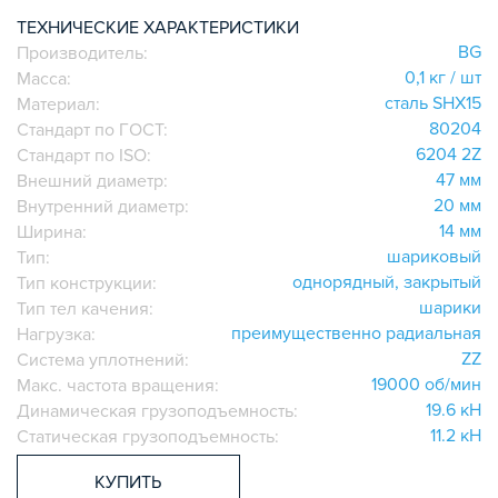
ИГОЛЬЧАТЫЕ РОЛИКОВЫЕ
ТЕХНИЧЕСКИЕ ХАРАКТЕРИСТИКИ
BG
Производитель:
ЛИНЕЙНЫЕ СОЕДИНИТЕЛИ
0,1 кг / шт
Масса:
ДОПОЛНИТЕЛЬНАЯ ОБРАБОТКА
сталь SHX15
Материал:
ПАРАЛЛЕЛЬНЫЕ СОЕДИНИТЕЛИ
80204
Стандарт по ГОСТ:
ПРОМЫШЛЕННАЯ МЕБЕЛЬ
6204 2Z
Стандарт по ISO:
СИСТЕМА ЛЕСТНИЦ И ПЛАТФОРМ
47 мм
Внешний диаметр:
20 мм
Внутренний диаметр:
БЫСТРЫЕ СОЕДИНИТЕЛИ
14 мм
Ширина:
ВИНТОВЫЕ СОЕДИНИТЕЛИ И ВТУЛКИ
шариковый
Тип:
ШАРНИРНЫЕ И ПОДВИЖНЫЕ СОЕДИНИТЕЛИ
однорядный, закрытый
Тип конструкции:
ЗАГЛУШКИ
шарики
Тип тел качения:
преимущественно радиальная
НАБОРЫ
Нагрузка:
ZZ
Система уплотнений:
ПЕТЛИ, РУЧКИ, ЗАМКИ, ЗАЩЕЛКИ
19000 об/мин
Макс. частота вращения:
ЭЛЕМЕНТЫ ДЛЯ КРЕПЛЕНИЯ КАБЕЛЕЙ,
19.6 кН
Динамическая грузоподъемность:
ПАНЕЛЕЙ, ЛИСТА, СЕТКИ
11.2 кН
Статическая грузоподъемность:
ОПОРЫ, ПОДВЕСЫ
КОМПОНЕНТЫ ДЛЯ КОНВЕЙЕРОВ
КУПИТЬ