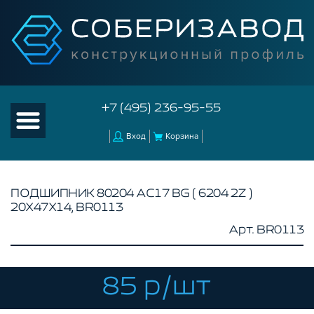
+7 (495) 236-95-55
Вход
Корзина
ПОДШИПНИК 80204 АС17 BG ( 6204 2Z )
20Х47Х14, BR0113
КАТАЛОГ ТОВАРОВ
Арт. BR0113
КОНСТРУКЦИОННЫЙ ПРОФИЛЬ
КОМПЛЕКТУЮЩИЕ К ЧПУ
85 р/шт
АКСЕССУАРЫ ДЛЯ V-ПАЗА
СОЕДИНИТЕЛЬНЫЕ ПЛАСТИНЫ