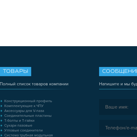
ТОВАРЫ
СООБЩЕНИ
Полный список товаров компании
Напишите и мы бу
Конструкционный профиль
Комплектующие к ЧПУ
Аксессуары для V-паза
Соединительные пластины
Т-болты и Т-гайки
Сухари пазовые
Угловые соединители
Система трубная модульная