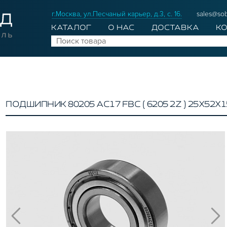
г.Москва, ул.Песчаный карьер, д.3, с. 16.
sales@sob
КАТАЛОГ
О НАС
ДОСТАВКА
К
ПОДШИПНИК 80205 АС17 FBC ( 6205 2Z ) 25Х52Х1