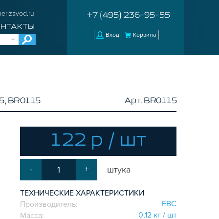
erizavod.ru
+7 (495) 236-95-55
ОНТАКТЫ
Вход
Корзина
5, BR0115
Арт. BR0115
122 р / шт
-
+
штука
ТЕХНИЧЕСКИЕ ХАРАКТЕРИСТИКИ
FBC
Производитель:
0,12 кг / шт
Масса: