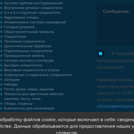
Система трубная конструкционная
Внутренние угловые соединители
2-х и 3-х сторонние соединители
Аддитивные товары
Алюминиевые системы ограждений
Готовые решения
Общестроительный профиль
Подшипники
Линейные соединители
Дополнительная обработка
Параллельные соединители
Я принима
Промышленная мебель
пользовательск
Система лестниц и платформ
Быстрые соединители
соглашения
Винтовые соединители и втулки
Шарнирные и подвижные соединители
Нажимая кнопку 
Заглушки
Наборы
моих персональн
Петли, ручки, замки, защелки
законом от 27.0
Элементы для крепления кабелей,
панелей, листа, сетки
а также приним
Опоры, подвесы
пользовательск
Компоненты для конвейеров
Колёса
Оснастка
обработку файлов cookie, которые включают в себя: сведен
Метрический крепеж
йстве. Данные обрабатываются для предоставления наших у
Пластиковые коробки
сервисов.