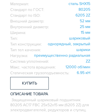
сталь SHX15
Материал:
80205
Стандарт по ГОСТ:
6205 2Z
Стандарт по ISO:
52 мм
Внешний диаметр:
25 мм
Внутренний диаметр:
15 мм
Ширина:
шариковый
Тип:
однорядный, закрытый
Тип конструкции:
шарики
Тип тел качения:
преимущественно радиальная
Нагрузка:
ZZ
Система уплотнений:
12000 об/мин
Макс. частота вращения:
6.95 кН
Статическая грузоподъемность:
КУПИТЬ
ОПИСАНИЕ ТОВАРА
Защищенный шариковый подшипник
80205 АС17 FBC 25х52х15 мм (6205 2Z) для
электродвигателей, редукторов и ступиц.