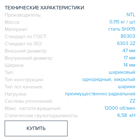
ИГОЛЬЧАТЫЕ РОЛИКОВЫЕ
ТЕХНИЧЕСКИЕ ХАРАКТЕРИСТИКИ
NTL
Производитель:
ЛИНЕЙНЫЕ СОЕДИНИТЕЛИ
0,115 кг / шт
Масса:
ДОПОЛНИТЕЛЬНАЯ ОБРАБОТКА
сталь SHX15
Материал:
ПАРАЛЛЕЛЬНЫЕ СОЕДИНИТЕЛИ
80303
Стандарт по ГОСТ:
ПРОМЫШЛЕННАЯ МЕБЕЛЬ
6303 2Z
Стандарт по ISO:
СИСТЕМА ЛЕСТНИЦ И ПЛАТФОРМ
47 мм
Внешний диаметр:
17 мм
Внутренний диаметр:
БЫСТРЫЕ СОЕДИНИТЕЛИ
14 мм
Ширина:
ВИНТОВЫЕ СОЕДИНИТЕЛИ И ВТУЛКИ
шариковый
Тип:
ШАРНИРНЫЕ И ПОДВИЖНЫЕ СОЕДИНИТЕЛИ
однорядный, закрытый
Тип конструкции:
ЗАГЛУШКИ
шарики
Тип тел качения:
преимущественно радиальная
НАБОРЫ
Нагрузка:
ZZ
Система уплотнений:
ПЕТЛИ, РУЧКИ, ЗАМКИ, ЗАЩЕЛКИ
12000 об/мин
Макс. частота вращения:
ЭЛЕМЕНТЫ ДЛЯ КРЕПЛЕНИЯ КАБЕЛЕЙ,
6,58 кН
Статическая грузоподъемность:
ПАНЕЛЕЙ, ЛИСТА, СЕТКИ
ОПОРЫ, ПОДВЕСЫ
КУПИТЬ
КОМПОНЕНТЫ ДЛЯ КОНВЕЙЕРОВ