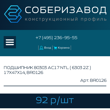
+7 (495) 236-95-55
Вход
Корзина
ПОДШИПНИК 80303 АС17 NTL ( 6303 2Z )
17Х47Х14, BR0126
КАТАЛОГ ТОВАРОВ
Арт. BR0126
КОНСТРУКЦИОННЫЙ ПРОФИЛЬ
КОМПЛЕКТУЮЩИЕ К ЧПУ
92 р/шт
АКСЕССУАРЫ ДЛЯ V-ПАЗА
СОЕДИНИТЕЛЬНЫЕ ПЛАСТИНЫ