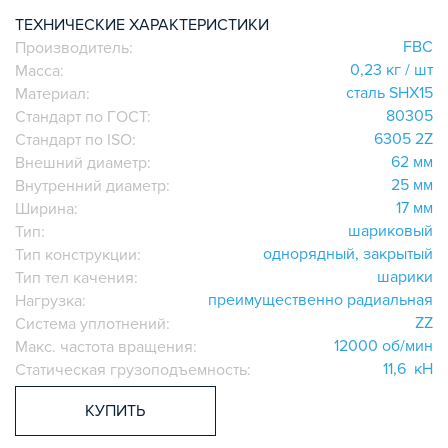
ИГОЛЬЧАТЫЕ РОЛИКОВЫЕ
ТЕХНИЧЕСКИЕ ХАРАКТЕРИСТИКИ
FBC
Производитель:
ЛИНЕЙНЫЕ СОЕДИНИТЕЛИ
0,23 кг / шт
Масса:
ДОПОЛНИТЕЛЬНАЯ ОБРАБОТКА
сталь SHX15
Материал:
ПАРАЛЛЕЛЬНЫЕ СОЕДИНИТЕЛИ
80305
Стандарт по ГОСТ:
ПРОМЫШЛЕННАЯ МЕБЕЛЬ
6305 2Z
Стандарт по ISO:
СИСТЕМА ЛЕСТНИЦ И ПЛАТФОРМ
62 мм
Внешний диаметр:
25 мм
Внутренний диаметр:
БЫСТРЫЕ СОЕДИНИТЕЛИ
17 мм
Ширина:
ВИНТОВЫЕ СОЕДИНИТЕЛИ И ВТУЛКИ
шариковый
Тип:
ШАРНИРНЫЕ И ПОДВИЖНЫЕ СОЕДИНИТЕЛИ
однорядный, закрытый
Тип конструкции:
ЗАГЛУШКИ
шарики
Тип тел качения:
преимущественно радиальная
НАБОРЫ
Нагрузка:
ZZ
Система уплотнений:
ПЕТЛИ, РУЧКИ, ЗАМКИ, ЗАЩЕЛКИ
12000 об/мин
Макс. частота вращения:
ЭЛЕМЕНТЫ ДЛЯ КРЕПЛЕНИЯ КАБЕЛЕЙ,
11,6 кН
Статическая грузоподъемность:
ПАНЕЛЕЙ, ЛИСТА, СЕТКИ
ОПОРЫ, ПОДВЕСЫ
КУПИТЬ
КОМПОНЕНТЫ ДЛЯ КОНВЕЙЕРОВ