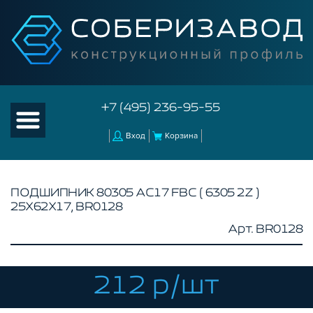
+7 (495) 236-95-55
Вход
Корзина
ПОДШИПНИК 80305 АС17 FBC ( 6305 2Z )
25Х62Х17, BR0128
КАТАЛОГ ТОВАРОВ
Арт. BR0128
КОНСТРУКЦИОННЫЙ ПРОФИЛЬ
КОМПЛЕКТУЮЩИЕ К ЧПУ
212 р/шт
АКСЕССУАРЫ ДЛЯ V-ПАЗА
СОЕДИНИТЕЛЬНЫЕ ПЛАСТИНЫ