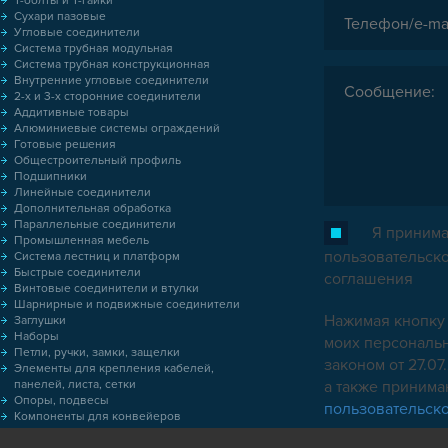
Т-болты и Т-гайки
Сухари пазовые
Угловые соединители
Система трубная модульная
Система трубная конструкционная
Внутренние угловые соединители
2-х и 3-х сторонние соединители
Аддитивные товары
Алюминиевые системы ограждений
Готовые решения
Общестроительный профиль
Подшипники
Линейные соединители
Дополнительная обработка
Параллельные соединители
Я принима
Промышленная мебель
пользовательск
Система лестниц и платформ
Быстрые соединители
соглашения
Винтовые соединители и втулки
Шарнирные и подвижные соединители
Нажимая кнопку 
Заглушки
Наборы
моих персональн
Петли, ручки, замки, защелки
законом от 27.0
Элементы для крепления кабелей,
панелей, листа, сетки
а также приним
Опоры, подвесы
пользовательск
Компоненты для конвейеров
Колёса