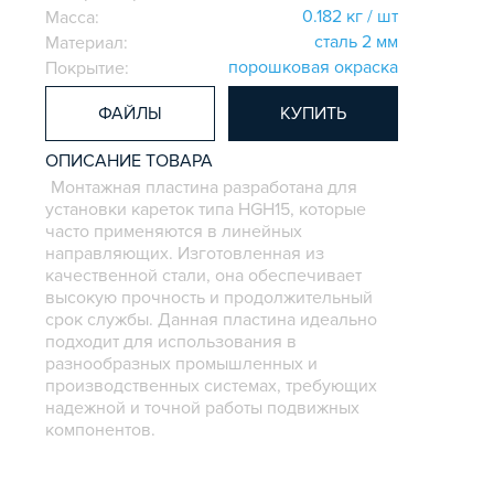
0.182 кг / шт
Масса:
сталь 2 мм
Материал:
порошковая окраска
Покрытие:
ФАЙЛЫ
КУПИТЬ
ОПИСАНИЕ ТОВАРА
Монтажная пластина разработана для
установки кареток типа HGH15, которые
часто применяются в линейных
направляющих. Изготовленная из
качественной стали, она обеспечивает
высокую прочность и продолжительный
срок службы. Данная пластина идеально
подходит для использования в
разнообразных промышленных и
производственных системах, требующих
надежной и точной работы подвижных
компонентов.