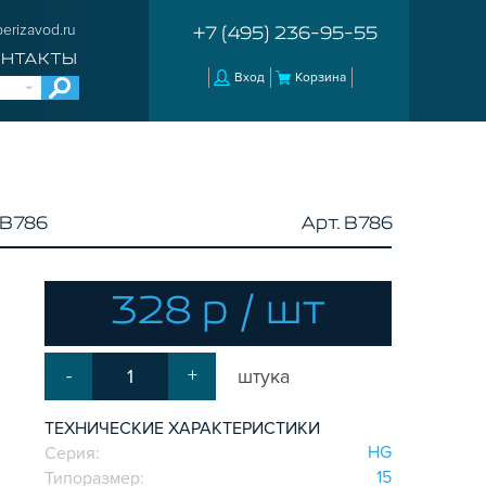
erizavod.ru
+7 (495) 236-95-55
ОНТАКТЫ
Вход
Корзина
B786
Арт. B786
328 р / шт
-
+
штука
ТЕХНИЧЕСКИЕ ХАРАКТЕРИСТИКИ
HG
Серия:
15
Типоразмер: