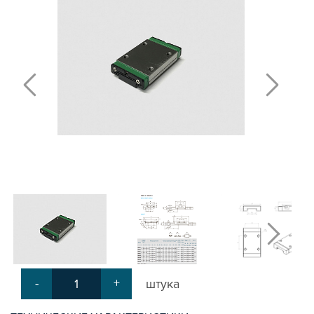
РЕЛЬСОВЫЕ НАПРАВЛЯЮЩИЕ
СЕРИИ HG
РЕЛЬСОВЫЕ КАРЕТКИ СЕРИИ HG
РЕЛЬСОВЫЕ НАПРАВЛЯЮЩИЕ
СЕРИИ MG
РЕЛЬСОВЫЕ КАРЕТКИ СЕРИИ MG
РЕЛЬСОВЫЕ НАПРАВЛЯЮЩИЕ
СЕРИИ RG
РЕЛЬСОВЫЕ КАРЕТКИ СЕРИИ RG
ЗАГЛУШКИ
РЕЛЬСОВЫЕ НАПРАВЛЯЮЩИЕ
СЕРИИ SG
РЕЛЬСОВЫЕ КАРЕТКИ СЕРИИ SG
ПОЛИРОВАННЫЕ ВАЛЫ И ДЕРЖАТЕЛИ
ШАРИКО-ВИНТОВЫЕ ПЕРЕДАЧИ (ШВП)
ОПОРЫ ХОДОВЫХ ВИНТОВ
ЛИНЕЙНЫЕ ПОДШИПНИКИ И МОДУЛИ
КАБЕЛЬ-КАНАЛЫ СТАНОЧНЫЕ ГИБКИЕ
-
+
штука
МЕХ. ПЕРЕДАЧА
МУФТЫ СОЕДИНИТЕЛЬНЫЕ