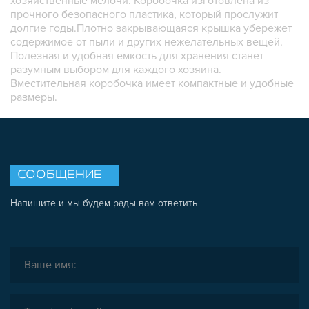
хозяйственные мелочи. Коробочка изготовлена из
прочного безопасного пластика, который прослужит
КВАДРАТНЫЕ
долгие годы.Плотно закрывающаяся крышка убережет
содержимое от пыли и других нежелательных вещей.
Полезная и удобная емкость для хранения станет
разумным выбором для каждого хозяина.
Вместительная коробочка имеет компактные и удобные
размеры.
СООБЩЕНИЕ
Напишите и мы будем рады вам ответить