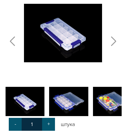
Т-БОЛТЫ И Т-ГАЙКИ
СУХАРИ ПАЗОВЫЕ
УГЛОВЫЕ СОЕДИНИТЕЛИ
СИСТЕМА ТРУБНАЯ МОДУЛЬНАЯ
СИСТЕМА ТРУБНАЯ КОНСТРУКЦИОННАЯ
ВНУТРЕННИЕ УГЛОВЫЕ СОЕДИНИТЕЛИ
2-Х И 3-Х СТОРОННИЕ СОЕДИНИТЕЛИ
АДДИТИВНЫЕ ТОВАРЫ
АЛЮМИНИЕВЫЕ СИСТЕМЫ ОГРАЖДЕНИЙ
ГОТОВЫЕ РЕШЕНИЯ
ОБЩЕСТРОИТЕЛЬНЫЙ ПРОФИЛЬ
ПОДШИПНИКИ
ЛИНЕЙНЫЕ СОЕДИНИТЕЛИ
ДОПОЛНИТЕЛЬНАЯ ОБРАБОТКА
ПАРАЛЛЕЛЬНЫЕ СОЕДИНИТЕЛИ
-
+
штука
ПРОМЫШЛЕННАЯ МЕБЕЛЬ