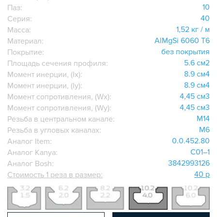
ДОПОЛНИТЕЛЬНАЯ ОБРАБОТКА
10
Паз:
ПАРАЛЛЕЛЬНЫЕ СОЕДИНИТЕЛИ
40
Серия:
ПРОМЫШЛЕННАЯ МЕБЕЛЬ
1,52 кг / м
Масса:
AlMgSi 6060 Т6
Материал:
СИСТЕМА ЛЕСТНИЦ И ПЛАТФОРМ
без покрытия
Покрытие:
БЫСТРЫЕ СОЕДИНИТЕЛИ
5.6 см2
Площадь сечения профиля:
ВИНТОВЫЕ СОЕДИНИТЕЛИ И ВТУЛКИ
8.9 см4
Момент инерции, (Ix):
ШАРНИРНЫЕ И ПОДВИЖНЫЕ СОЕДИНИТЕЛИ
8.9 см4
Момент инерции, (Iy):
4,45 см3
Момент сопротивления, (Wx):
ЗАГЛУШКИ
4,45 см3
Момент сопротивления, (Wy):
НАБОРЫ
M14
Резьба в центральном канале:
ПЕТЛИ, РУЧКИ, ЗАМКИ, ЗАЩЕЛКИ
M6
Резьба в угловых каналах:
ЭЛЕМЕНТЫ ДЛЯ КРЕПЛЕНИЯ КАБЕЛЕЙ,
0.0.452.80
Аналог Item:
ПАНЕЛЕЙ, ЛИСТА, СЕТКИ
C01–1
Аналог Kanya:
ОПОРЫ, ПОДВЕСЫ
3842993126
Аналог Bosh:
КОМПОНЕНТЫ ДЛЯ КОНВЕЙЕРОВ
40 р
Стоимость 1 реза в размер:
КОЛЁСА
ОСНАСТКА
МЕТРИЧЕСКИЙ КРЕПЕЖ