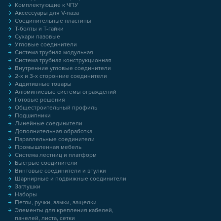
Комплектующие к ЧПУ
Аксессуары для V-паза
Соединительные пластины
Т-болты и Т-гайки
Сухари пазовые
Угловые соединители
Система трубная модульная
Система трубная конструкционная
Внутренние угловые соединители
2-х и 3-х сторонние соединители
Аддитивные товары
Алюминиевые системы ограждений
Готовые решения
Общестроительный профиль
Подшипники
Линейные соединители
Дополнительная обработка
Параллельные соединители
Промышленная мебель
Система лестниц и платформ
Быстрые соединители
Винтовые соединители и втулки
Шарнирные и подвижные соединители
Заглушки
Наборы
Петли, ручки, замки, защелки
Элементы для крепления кабелей,
панелей, листа, сетки