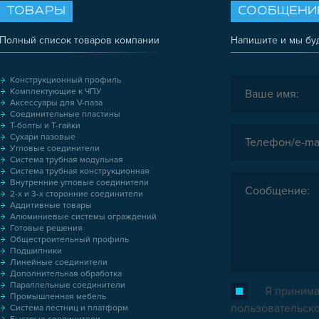
ТОВАРЫ
СООБЩЕНИ
Полный список товаров компании
Напишите и мы бу
Конструкционный профиль
Комплектующие к ЧПУ
Аксессуары для V-паза
Соединительные пластины
Т-болты и Т-гайки
Сухари пазовые
Угловые соединители
Система трубная модульная
Система трубная конструкционная
Внутренние угловые соединители
2-х и 3-х сторонние соединители
Аддитивные товары
Алюминиевые системы ограждений
Готовые решения
Общестроительный профиль
Подшипники
Линейные соединители
Дополнительная обработка
Параллельные соединители
Я принима
Промышленная мебель
пользовательск
Система лестниц и платформ