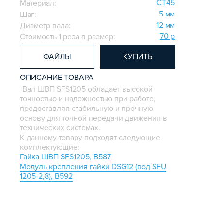
СТ45
Материал:
5 мм
Шаг:
12 мм
Диаметр вала:
70 р
Стоимость 1 реза в размер:
ФАЙЛЫ
КУПИТЬ
ОПИСАНИЕ ТОВАРА
Вал ШВП SFS1205 обладает высокой
точностью и надежностью при работе,
предоставляя стабильную и прочную
основу для точной передачи движения в
технических системах.
К данному товару подходят следующие
комплектующие:
Гайка ШВП SFS1205, B587
Модуль крепления гайки DSG12 (под SFU
1205-2,8), B592