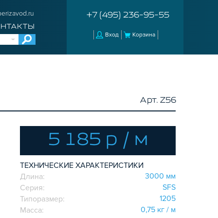
erizavod.ru
+7 (495) 236-95-55
ОНТАКТЫ
Вход
Корзина
Арт. Z56
5 185 р / м
ТЕХНИЧЕСКИЕ ХАРАКТЕРИСТИКИ
3000 мм
Длина:
SFS
Серия:
1205
Типоразмер:
0,75 кг / м
Масса: