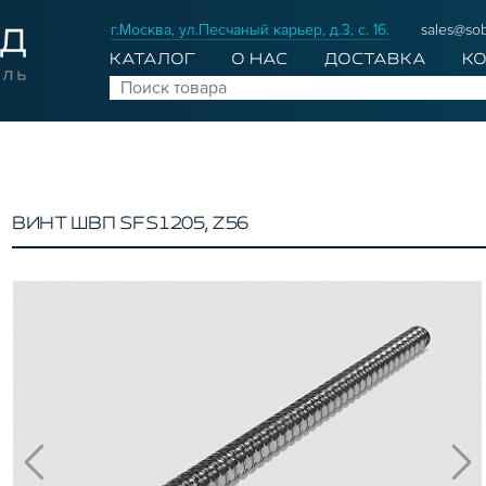
г.Москва, ул.Песчаный карьер, д.3, с. 16.
sales@sob
КАТАЛОГ
О НАС
ДОСТАВКА
К
ВИНТ ШВП SFS1205, Z56