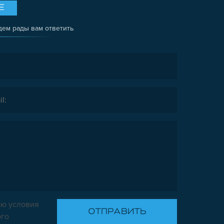
Е
дем рады вам ответить
ю условия
ого