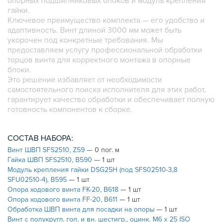
опорных подшипниковых блоков и модуль крепления
гайки.
ШАРНИРНЫЕ И ПОДВИЖНЫЕ СОЕДИНИТЕЛИ
Ключевое преимущество комплекта — его удобство и
ЗАГЛУШКИ
адаптивность. Винт длиной 3000 мм может быть
укорочен под конкретные требования. Мы
НАБОРЫ
предоставляем услугу профессиональной обработки
ПЕТЛИ, РУЧКИ, ЗАМКИ, ЗАЩЕЛКИ
торцов винта для корректного монтажа в опорные
ЭЛЕМЕНТЫ ДЛЯ КРЕПЛЕНИЯ КАБЕЛЕЙ,
блоки.
ПАНЕЛЕЙ, ЛИСТА, СЕТКИ
Это решение избавляет от необходимости
самостоятельного поиска исполнителя для этих работ,
ОПОРЫ, ПОДВЕСЫ
гарантирует качество обработки и обеспечивает полную
КОМПОНЕНТЫ ДЛЯ КОНВЕЙЕРОВ
готовность компонентов к сборке.
КОЛЁСА
ОСНАСТКА
СОСТАВ НАБОРА:
МЕТРИЧЕСКИЙ КРЕПЕЖ
Винт ШВП SFS2510, Z59
— 0 пог. м
ПЛАСТИКОВЫЕ КОРОБКИ
Гайка ШВП SFS2510, B590
— 1 шт
Модуль крепления гайки DSG25H (под SFS02510-3,8
SFU02510-4), B595
— 1 шт
Опора ходового винта FK-20, B618
— 1 шт
Опора ходового винта FF-20, B611
— 1 шт
Обработка ШВП винта для посадки на опоры
— 1 шт
Винт с полукругл. гол. и вн. шестигр., оцинк. М6 х 25 ISO