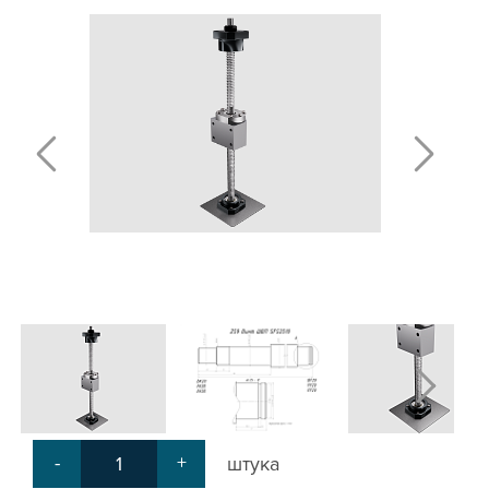
ПОЛИРОВАННЫЕ ВАЛЫ И ДЕРЖАТЕЛИ
ШАРИКО-ВИНТОВЫЕ ПЕРЕДАЧИ (ШВП)
ОПОРЫ ХОДОВЫХ ВИНТОВ
ЛИНЕЙНЫЕ ПОДШИПНИКИ И МОДУЛИ
КАБЕЛЬ-КАНАЛЫ СТАНОЧНЫЕ ГИБКИЕ
МЕХ. ПЕРЕДАЧА
МУФТЫ СОЕДИНИТЕЛЬНЫЕ
ЭЛЕКТРОНИКА
ЦАНГИ И ФРЕЗЫ
ШПИНДЕЛИ
ЗУБЧАТЫЕ РЕЙКИ И ШЕСТЕРНИ
ШАГОВЫЕ ДВИГАТЕЛИ И АККСЕСУАРЫ
АКСЕССУАРЫ ДЛЯ РАБОЧЕГО СТОЛА
АКСЕССУАРЫ ДЛЯ V-ПАЗА
СОЕДИНИТЕЛЬНЫЕ ПЛАСТИНЫ
Т-БОЛТЫ И Т-ГАЙКИ
СУХАРИ ПАЗОВЫЕ
-
+
штука
УГЛОВЫЕ СОЕДИНИТЕЛИ