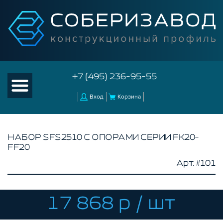
+7 (495) 236-95-55
Вход
Корзина
НАБОР SFS2510 С ОПОРАМИ СЕРИИ FK20-
FF20
КАТАЛОГ ТОВАРОВ
Арт. #101
КОНСТРУКЦИОННЫЙ ПРОФИЛЬ
КОМПЛЕКТУЮЩИЕ К ЧПУ
17 868 р / шт
КОНСТРУКЦИОННЫЙ ПРОФИЛЬ ДЛЯ
СТАНКОВ
ПРОФИЛЬНЫЕ НАПРАВЛЯЮЩИЕ