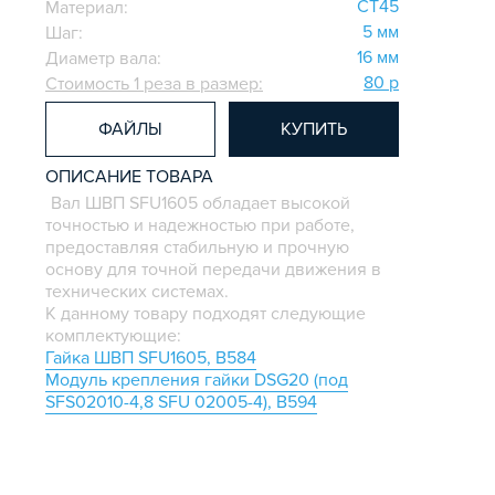
СТ45
Материал:
5 мм
Шаг:
16 мм
Диаметр вала:
80 р
Стоимость 1 реза в размер:
ФАЙЛЫ
КУПИТЬ
ОПИСАНИЕ ТОВАРА
Вал ШВП SFU1605 обладает высокой
точностью и надежностью при работе,
предоставляя стабильную и прочную
основу для точной передачи движения в
технических системах.
К данному товару подходят следующие
комплектующие:
Гайка ШВП SFU1605, B584
Модуль крепления гайки DSG20 (под
SFS02010-4,8 SFU 02005-4), B594