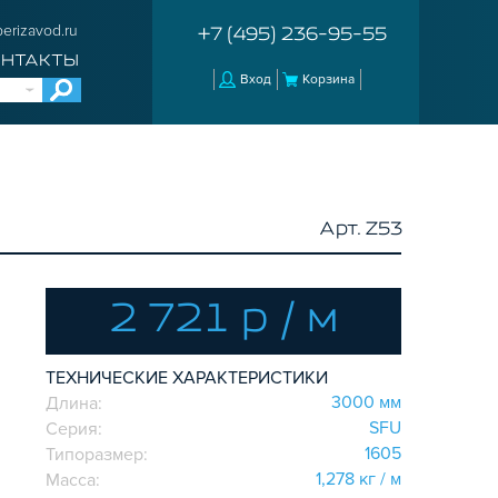
erizavod.ru
+7 (495) 236-95-55
ОНТАКТЫ
Вход
Корзина
Арт. Z53
2 721 р / м
ТЕХНИЧЕСКИЕ ХАРАКТЕРИСТИКИ
3000 мм
Длина:
SFU
Серия:
1605
Типоразмер:
1,278 кг / м
Масса: