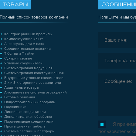
ТОВАРЫ
СООБЩЕНИ
Полный список товаров компании
Напишите и мы бу
Конструкционный профиль
Комплектующие к ЧПУ
Аксессуары для V-паза
Соединительные пластины
Т-болты и Т-гайки
Сухари пазовые
Угловые соединители
Система трубная модульная
Система трубная конструкционная
Внутренние угловые соединители
2-х и 3-х сторонние соединители
Аддитивные товары
Алюминиевые системы ограждений
Готовые решения
Общестроительный профиль
Подшипники
Линейные соединители
Дополнительная обработка
Параллельные соединители
Я принима
Промышленная мебель
пользовательск
Система лестниц и платформ