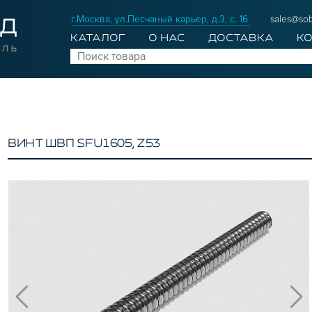
г.Москва, ул.Песчаный карьер, д.3, с. 16.
sales@sob
КАТАЛОГ
О НАС
ДОСТАВКА
К
ВИНТ ШВП SFU1605, Z53