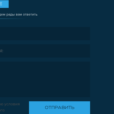
Е
дем рады вам ответить
ю условия
ого