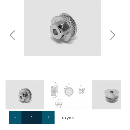
ПОЛИРОВАННЫЕ ВАЛЫ И ДЕРЖАТЕЛИ
ШАРИКО-ВИНТОВЫЕ ПЕРЕДАЧИ (ШВП)
ОПОРЫ ХОДОВЫХ ВИНТОВ
ЛИНЕЙНЫЕ ПОДШИПНИКИ И МОДУЛИ
КАБЕЛЬ-КАНАЛЫ СТАНОЧНЫЕ ГИБКИЕ
МЕХ. ПЕРЕДАЧА
МУФТЫ СОЕДИНИТЕЛЬНЫЕ
ЭЛЕКТРОНИКА
ЦАНГИ И ФРЕЗЫ
ШПИНДЕЛИ
ЗУБЧАТЫЕ РЕЙКИ И ШЕСТЕРНИ
ШАГОВЫЕ ДВИГАТЕЛИ И АККСЕСУАРЫ
АКСЕССУАРЫ ДЛЯ РАБОЧЕГО СТОЛА
АКСЕССУАРЫ ДЛЯ V-ПАЗА
СОЕДИНИТЕЛЬНЫЕ ПЛАСТИНЫ
Т-БОЛТЫ И Т-ГАЙКИ
-
+
штука
СУХАРИ ПАЗОВЫЕ
УГЛОВЫЕ СОЕДИНИТЕЛИ