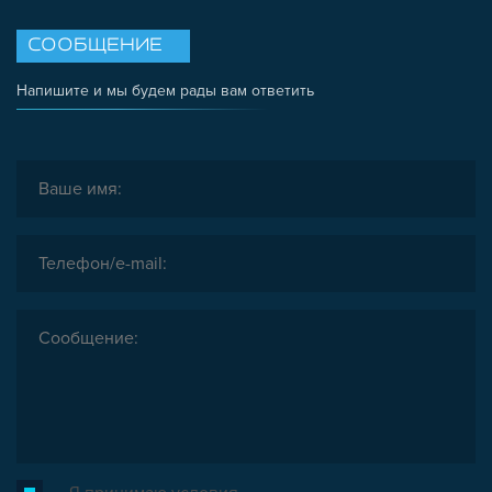
ШАРНИРНЫЕ И ПОДВИЖНЫЕ СОЕДИНИТЕЛИ
СООБЩЕНИЕ
ЗАГЛУШКИ
НАБОРЫ
Напишите и мы будем рады вам ответить
ПЕТЛИ, РУЧКИ, ЗАМКИ, ЗАЩЕЛКИ
ЭЛЕМЕНТЫ ДЛЯ КРЕПЛЕНИЯ КАБЕЛЕЙ,
ПАНЕЛЕЙ, ЛИСТА, СЕТКИ
ОПОРЫ, ПОДВЕСЫ
КОМПОНЕНТЫ ДЛЯ КОНВЕЙЕРОВ
КОЛЁСА
ОСНАСТКА
МЕТРИЧЕСКИЙ КРЕПЕЖ
ПЛАСТИКОВЫЕ КОРОБКИ