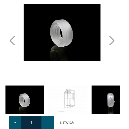
ПЛАСТИНЫ ДЛЯ РОЛИКОВ
КРЕПЕЖНЫЕ ИЗДЕЛИЯ
МЕХАНИЧЕСКАЯ ПЕРЕДАЧА
КРОНШТЕЙНЫ ДЛЯ РЕМЕННОЙ
ПЕРЕДАЧИ
КРОНШТЕЙНЫ ДЛЯ ВИНТОВОЙ
ПЕРЕДАЧИ
КРОНШТЕЙНЫ ДЛЯ ДВИГАТЕЛЕЙ
КРОНШТЕЙНЫ ДЛЯ ШПИНДЕЛЕЙ
БЛОКИ ДИСТАНЦИОННЫЕ
ДОПОЛНИТЕЛЬНЫЕ ЭЛЕМЕНТЫ
ЗАЩИТНЫЕ ПЛАНКИ
НАБОРЫ
ПРИЖИМЫ
СОЕДИНИТЕЛЬНЫЕ ПЛАСТИНЫ
Т-БОЛТЫ И Т-ГАЙКИ
СУХАРИ ПАЗОВЫЕ
УГЛОВЫЕ СОЕДИНИТЕЛИ
-
+
штука
СИСТЕМА ТРУБНАЯ МОДУЛЬНАЯ