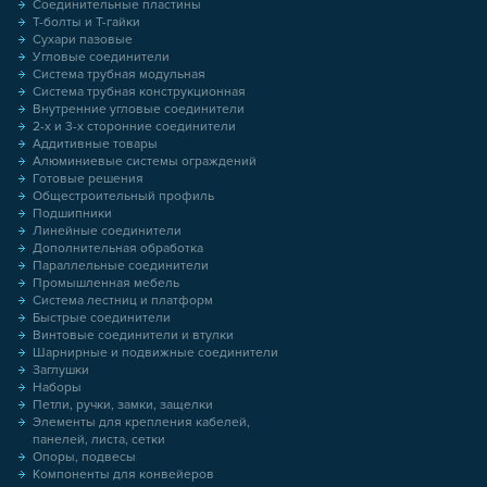
Соединительные пластины
Т-болты и Т-гайки
Сухари пазовые
Угловые соединители
Система трубная модульная
Система трубная конструкционная
Внутренние угловые соединители
2-х и 3-х сторонние соединители
Аддитивные товары
Алюминиевые системы ограждений
Готовые решения
Общестроительный профиль
Подшипники
Линейные соединители
Дополнительная обработка
Параллельные соединители
Промышленная мебель
Система лестниц и платформ
Быстрые соединители
Винтовые соединители и втулки
Шарнирные и подвижные соединители
Заглушки
Наборы
Петли, ручки, замки, защелки
Элементы для крепления кабелей,
панелей, листа, сетки
Опоры, подвесы
Компоненты для конвейеров