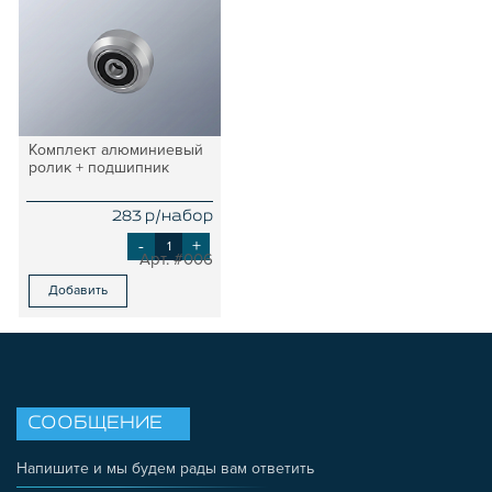
ЗАГЛУШКИ
НАБОРЫ
ПЕТЛИ, РУЧКИ, ЗАМКИ, ЗАЩЕЛКИ
ЭЛЕМЕНТЫ ДЛЯ КРЕПЛЕНИЯ КАБЕЛЕЙ,
ПАНЕЛЕЙ, ЛИСТА, СЕТКИ
Комплект алюминиевый
ОПОРЫ, ПОДВЕСЫ
ролик + подшипник
КОМПОНЕНТЫ ДЛЯ КОНВЕЙЕРОВ
283 р/набор
КОЛЁСА
-
+
ОСНАСТКА
#006
МЕТРИЧЕСКИЙ КРЕПЕЖ
Добавить
ПЛАСТИКОВЫЕ КОРОБКИ
СООБЩЕНИЕ
Напишите и мы будем рады вам ответить