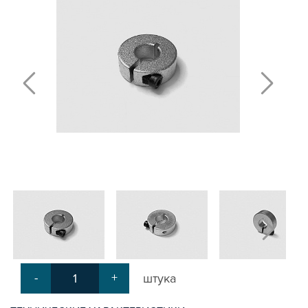
ПОЛИРОВАННЫЕ ВАЛЫ И ДЕРЖАТЕЛИ
ШАРИКО-ВИНТОВЫЕ ПЕРЕДАЧИ (ШВП)
ОПОРЫ ХОДОВЫХ ВИНТОВ
ЛИНЕЙНЫЕ ПОДШИПНИКИ И МОДУЛИ
КАБЕЛЬ-КАНАЛЫ СТАНОЧНЫЕ ГИБКИЕ
МЕХ. ПЕРЕДАЧА
МУФТЫ СОЕДИНИТЕЛЬНЫЕ
ЭЛЕКТРОНИКА
ЦАНГИ И ФРЕЗЫ
ШПИНДЕЛИ
ЗУБЧАТЫЕ РЕЙКИ И ШЕСТЕРНИ
ШАГОВЫЕ ДВИГАТЕЛИ И АККСЕСУАРЫ
АКСЕССУАРЫ ДЛЯ РАБОЧЕГО СТОЛА
АКСЕССУАРЫ ДЛЯ V-ПАЗА
СОЕДИНИТЕЛЬНЫЕ ПЛАСТИНЫ
Т-БОЛТЫ И Т-ГАЙКИ
-
+
штука
СУХАРИ ПАЗОВЫЕ
УГЛОВЫЕ СОЕДИНИТЕЛИ