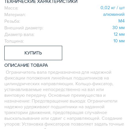
ТЕХНИЧЕСКИЕ ХАРАКТЕРИСТИКИ
СИСТЕМА ТРУБНАЯ МОДУЛЬНАЯ
0,02 кг / шт
Масса:
алюминий
Материал:
СИСТЕМА ТРУБНАЯ КОНСТРУКЦИОННАЯ
М4
Резьба:
ВНУТРЕННИЕ УГЛОВЫЕ СОЕДИНИТЕЛИ
30 мм
Внешний диаметр:
2-Х И 3-Х СТОРОННИЕ СОЕДИНИТЕЛИ
12 мм
Диаметр вала:
АДДИТИВНЫЕ ТОВАРЫ
10 мм
Толщина:
АЛЮМИНИЕВЫЕ СИСТЕМЫ ОГРАЖДЕНИЙ
КУПИТЬ
ГОТОВЫЕ РЕШЕНИЯ
ОБЩЕСТРОИТЕЛЬНЫЙ ПРОФИЛЬ
ОПИСАНИЕ ТОВАРА
ПОДШИПНИКИ
Ограничитель вала предназначена для надежной
фиксации положения линейных подшипников на
ЛИНЕЙНЫЕ СОЕДИНИТЕЛИ
цилиндрических направляющих. Кольцо-фиксатор,
ДОПОЛНИТЕЛЬНАЯ ОБРАБОТКА
устанавливаемые непосредственно на вал или
винтовую передачу. Основные преимущества и
ПАРАЛЛЕЛЬНЫЕ СОЕДИНИТЕЛИ
назначение: Предотвращение выхода: Ограничители
ПРОМЫШЛЕННАЯ МЕБЕЛЬ
надежно удерживают подшипники на заданной
СИСТЕМА ЛЕСТНИЦ И ПЛАТФОРМ
траектории движения, предотвращая случайное
выскальзывание или сдвиг с направляющей. Создание
БЫСТРЫЕ СОЕДИНИТЕЛИ
упоров: Установка фиксаторов позволяет задать точные
ВИНТОВЫЕ СОЕДИНИТЕЛИ И ВТУЛКИ