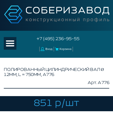
+7 (495) 236-95-55
Вход
Корзина
ПОЛИРОВАННЫЙ ЦИЛИНДРИЧЕСКИЙ ВАЛ Ø
12ММ, L = 750ММ, A776
КАТАЛОГ ТОВАРОВ
Арт. A776
КОНСТРУКЦИОННЫЙ ПРОФИЛЬ
КОМПЛЕКТУЮЩИЕ К ЧПУ
851 р/шт
КОНСТРУКЦИОННЫЙ ПРОФИЛЬ ДЛЯ
СТАНКОВ
ПРОФИЛЬНЫЕ НАПРАВЛЯЮЩИЕ