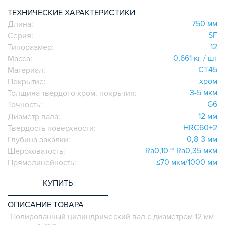
ТЕХНИЧЕСКИЕ ХАРАКТЕРИСТИКИ
СИСТЕМА ТРУБНАЯ МОДУЛЬНАЯ
750 мм
Длина:
СИСТЕМА ТРУБНАЯ КОНСТРУКЦИОННАЯ
SF
Серия:
ВНУТРЕННИЕ УГЛОВЫЕ СОЕДИНИТЕЛИ
12
Типоразмер:
2-Х И 3-Х СТОРОННИЕ СОЕДИНИТЕЛИ
0,661 кг / шт
Масса:
АДДИТИВНЫЕ ТОВАРЫ
СТ45
Материал:
хром
Покрытие:
АЛЮМИНИЕВЫЕ СИСТЕМЫ ОГРАЖДЕНИЙ
3-5 мкм
Толщина твердого хром. покрытия:
ГОТОВЫЕ РЕШЕНИЯ
G6
Точность:
ОБЩЕСТРОИТЕЛЬНЫЙ ПРОФИЛЬ
12 мм
Диаметр вала:
ПОДШИПНИКИ
HRC60±2
Твердость поверхности:
0,8-3 мм
ЛИНЕЙНЫЕ СОЕДИНИТЕЛИ
Глубина закалки:
Ra0,10 ~ Ra0,35 мкм
Шероховатость:
ДОПОЛНИТЕЛЬНАЯ ОБРАБОТКА
≤70 мкм/1000 мм
Прямолинейность:
ПАРАЛЛЕЛЬНЫЕ СОЕДИНИТЕЛИ
ПРОМЫШЛЕННАЯ МЕБЕЛЬ
КУПИТЬ
СИСТЕМА ЛЕСТНИЦ И ПЛАТФОРМ
ОПИСАНИЕ ТОВАРА
БЫСТРЫЕ СОЕДИНИТЕЛИ
Полированный цилиндрический вал с диаметром 12 мм
ВИНТОВЫЕ СОЕДИНИТЕЛИ И ВТУЛКИ