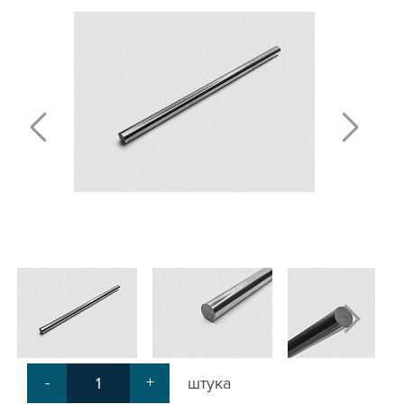
ПОЛИРОВАННЫЕ ВАЛЫ И ДЕРЖАТЕЛИ
ШАРИКО-ВИНТОВЫЕ ПЕРЕДАЧИ (ШВП)
ОПОРЫ ХОДОВЫХ ВИНТОВ
ЛИНЕЙНЫЕ ПОДШИПНИКИ И МОДУЛИ
КАБЕЛЬ-КАНАЛЫ СТАНОЧНЫЕ ГИБКИЕ
МЕХ. ПЕРЕДАЧА
МУФТЫ СОЕДИНИТЕЛЬНЫЕ
ЭЛЕКТРОНИКА
ЦАНГИ И ФРЕЗЫ
ШПИНДЕЛИ
ЗУБЧАТЫЕ РЕЙКИ И ШЕСТЕРНИ
ШАГОВЫЕ ДВИГАТЕЛИ И АККСЕСУАРЫ
АКСЕССУАРЫ ДЛЯ РАБОЧЕГО СТОЛА
АКСЕССУАРЫ ДЛЯ V-ПАЗА
СОЕДИНИТЕЛЬНЫЕ ПЛАСТИНЫ
Т-БОЛТЫ И Т-ГАЙКИ
СУХАРИ ПАЗОВЫЕ
-
+
штука
УГЛОВЫЕ СОЕДИНИТЕЛИ