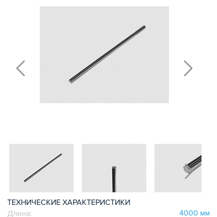
ПОЛИРОВАННЫЕ ВАЛЫ И ДЕРЖАТЕЛИ
ШАРИКО-ВИНТОВЫЕ ПЕРЕДАЧИ (ШВП)
ОПОРЫ ХОДОВЫХ ВИНТОВ
ЛИНЕЙНЫЕ ПОДШИПНИКИ И МОДУЛИ
КАБЕЛЬ-КАНАЛЫ СТАНОЧНЫЕ ГИБКИЕ
МЕХ. ПЕРЕДАЧА
МУФТЫ СОЕДИНИТЕЛЬНЫЕ
ЭЛЕКТРОНИКА
ЦАНГИ И ФРЕЗЫ
ШПИНДЕЛИ
ЗУБЧАТЫЕ РЕЙКИ И ШЕСТЕРНИ
ШАГОВЫЕ ДВИГАТЕЛИ И АККСЕСУАРЫ
АКСЕССУАРЫ ДЛЯ РАБОЧЕГО СТОЛА
АКСЕССУАРЫ ДЛЯ V-ПАЗА
СОЕДИНИТЕЛЬНЫЕ ПЛАСТИНЫ
Т-БОЛТЫ И Т-ГАЙКИ
СУХАРИ ПАЗОВЫЕ
ТЕХНИЧЕСКИЕ ХАРАКТЕРИСТИКИ
4000 мм
Длина:
УГЛОВЫЕ СОЕДИНИТЕЛИ