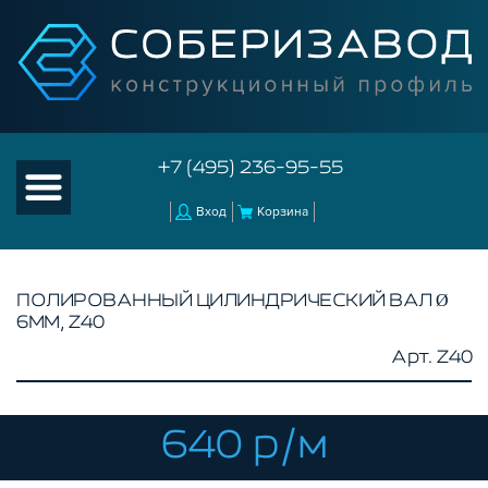
+7 (495) 236-95-55
Вход
Корзина
ПОЛИРОВАННЫЙ ЦИЛИНДРИЧЕСКИЙ ВАЛ Ø
6ММ, Z40
КАТАЛОГ ТОВАРОВ
Арт. Z40
КОНСТРУКЦИОННЫЙ ПРОФИЛЬ
КОМПЛЕКТУЮЩИЕ К ЧПУ
640 р/м
КОНСТРУКЦИОННЫЙ ПРОФИЛЬ ДЛЯ
СТАНКОВ
ПРОФИЛЬНЫЕ НАПРАВЛЯЮЩИЕ