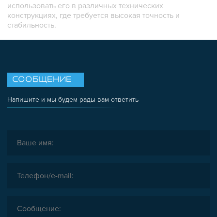
использовать его в различных технических
ШАРНИРНЫЕ И ПОДВИЖНЫЕ СОЕДИНИТЕЛИ
конструкциях, где требуется высокая точность и
стабильность.
ЗАГЛУШКИ
НАБОРЫ
ПЕТЛИ, РУЧКИ, ЗАМКИ, ЗАЩЕЛКИ
ЭЛЕМЕНТЫ ДЛЯ КРЕПЛЕНИЯ КАБЕЛЕЙ,
ПАНЕЛЕЙ, ЛИСТА, СЕТКИ
СООБЩЕНИЕ
ОПОРЫ, ПОДВЕСЫ
Напишите и мы будем рады вам ответить
КОМПОНЕНТЫ ДЛЯ КОНВЕЙЕРОВ
КОЛЁСА
ОСНАСТКА
МЕТРИЧЕСКИЙ КРЕПЕЖ
ПЛАСТИКОВЫЕ КОРОБКИ