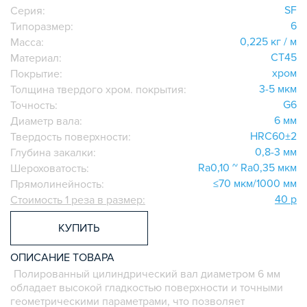
SF
Серия:
СИСТЕМА ТРУБНАЯ МОДУЛЬНАЯ
6
Типоразмер:
СИСТЕМА ТРУБНАЯ КОНСТРУКЦИОННАЯ
0,225 кг / м
Масса:
ВНУТРЕННИЕ УГЛОВЫЕ СОЕДИНИТЕЛИ
СТ45
Материал:
хром
Покрытие:
2-Х И 3-Х СТОРОННИЕ СОЕДИНИТЕЛИ
3-5 мкм
Толщина твердого хром. покрытия:
АДДИТИВНЫЕ ТОВАРЫ
G6
Точность:
АЛЮМИНИЕВЫЕ СИСТЕМЫ ОГРАЖДЕНИЙ
6 мм
Диаметр вала:
ГОТОВЫЕ РЕШЕНИЯ
HRC60±2
Твердость поверхности:
ОБЩЕСТРОИТЕЛЬНЫЙ ПРОФИЛЬ
0,8-3 мм
Глубина закалки:
Ra0,10 ~ Ra0,35 мкм
Шероховатость:
ПОДШИПНИКИ
≤70 мкм/1000 мм
Прямолинейность:
ЛИНЕЙНЫЕ СОЕДИНИТЕЛИ
40 р
Стоимость 1 реза в размер:
ДОПОЛНИТЕЛЬНАЯ ОБРАБОТКА
КУПИТЬ
ПАРАЛЛЕЛЬНЫЕ СОЕДИНИТЕЛИ
ПРОМЫШЛЕННАЯ МЕБЕЛЬ
ОПИСАНИЕ ТОВАРА
СИСТЕМА ЛЕСТНИЦ И ПЛАТФОРМ
Полированный цилиндрический вал диаметром 6 мм
БЫСТРЫЕ СОЕДИНИТЕЛИ
обладает высокой гладкостью поверхности и точными
геометрическими параметрами, что позволяет
ВИНТОВЫЕ СОЕДИНИТЕЛИ И ВТУЛКИ