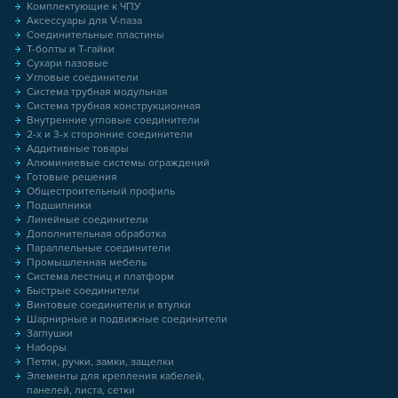
Комплектующие к ЧПУ
Аксессуары для V-паза
Соединительные пластины
Т-болты и Т-гайки
Сухари пазовые
Угловые соединители
Система трубная модульная
Система трубная конструкционная
Внутренние угловые соединители
2-х и 3-х сторонние соединители
Аддитивные товары
Алюминиевые системы ограждений
Готовые решения
Общестроительный профиль
Подшипники
Линейные соединители
Дополнительная обработка
Параллельные соединители
Промышленная мебель
Система лестниц и платформ
Быстрые соединители
Винтовые соединители и втулки
Шарнирные и подвижные соединители
Заглушки
Наборы
Петли, ручки, замки, защелки
Элементы для крепления кабелей,
панелей, листа, сетки