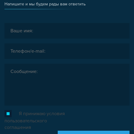
Напишите и мы будем рады вам ответить
ШАРНИРНЫЕ И ПОДВИЖНЫЕ СОЕДИНИТЕЛИ
ЗАГЛУШКИ
НАБОРЫ
ПЕТЛИ, РУЧКИ, ЗАМКИ, ЗАЩЕЛКИ
ЭЛЕМЕНТЫ ДЛЯ КРЕПЛЕНИЯ КАБЕЛЕЙ,
ПАНЕЛЕЙ, ЛИСТА, СЕТКИ
ОПОРЫ, ПОДВЕСЫ
КОМПОНЕНТЫ ДЛЯ КОНВЕЙЕРОВ
КОЛЁСА
ОСНАСТКА
МЕТРИЧЕСКИЙ КРЕПЕЖ
ПЛАСТИКОВЫЕ КОРОБКИ
Я принимаю условия
пользовательского
соглашения