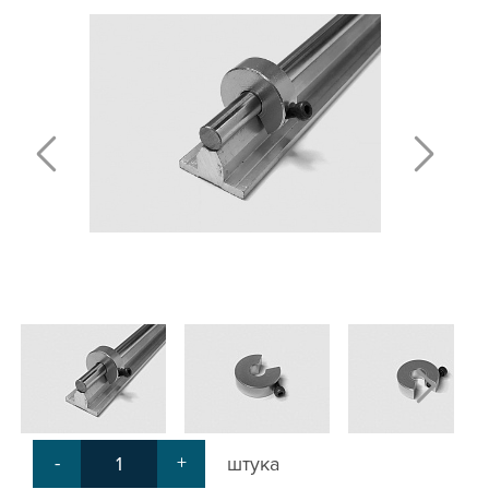
ПОЛИРОВАННЫЕ ВАЛЫ И ДЕРЖАТЕЛИ
ШАРИКО-ВИНТОВЫЕ ПЕРЕДАЧИ (ШВП)
ОПОРЫ ХОДОВЫХ ВИНТОВ
ЛИНЕЙНЫЕ ПОДШИПНИКИ И МОДУЛИ
КАБЕЛЬ-КАНАЛЫ СТАНОЧНЫЕ ГИБКИЕ
МЕХ. ПЕРЕДАЧА
МУФТЫ СОЕДИНИТЕЛЬНЫЕ
ЭЛЕКТРОНИКА
ЦАНГИ И ФРЕЗЫ
ШПИНДЕЛИ
ЗУБЧАТЫЕ РЕЙКИ И ШЕСТЕРНИ
ШАГОВЫЕ ДВИГАТЕЛИ И АККСЕСУАРЫ
АКСЕССУАРЫ ДЛЯ РАБОЧЕГО СТОЛА
АКСЕССУАРЫ ДЛЯ V-ПАЗА
СОЕДИНИТЕЛЬНЫЕ ПЛАСТИНЫ
Т-БОЛТЫ И Т-ГАЙКИ
СУХАРИ ПАЗОВЫЕ
-
+
штука
УГЛОВЫЕ СОЕДИНИТЕЛИ