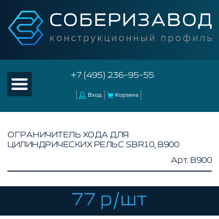
+7 (495) 236-95-55
Вход
Корзина
ОГРАНИЧИТЕЛЬ ХОДА ДЛЯ
ЦИЛИНДРИЧЕСКИХ РЕЛЬС SBR10, B900
КАТАЛОГ ТОВАРОВ
Арт. B900
КОНСТРУКЦИОННЫЙ ПРОФИЛЬ
КОМПЛЕКТУЮЩИЕ К ЧПУ
77 р/шт
КОНСТРУКЦИОННЫЙ ПРОФИЛЬ ДЛЯ
СТАНКОВ
ПРОФИЛЬНЫЕ НАПРАВЛЯЮЩИЕ