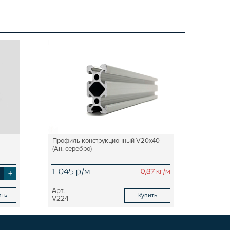
Профиль конструкционный V20х40
(Ан. серебро)
+
1 045 р/м
0,87 кг/м
ить
Купить
V224