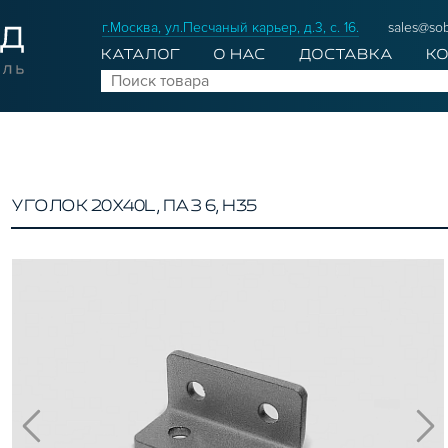
г.Москва, ул.Песчаный карьер, д.3, с. 16.
sales@sob
КАТАЛОГ
О НАС
ДОСТАВКА
К
УГОЛОК 20Х40L, ПАЗ 6, H35