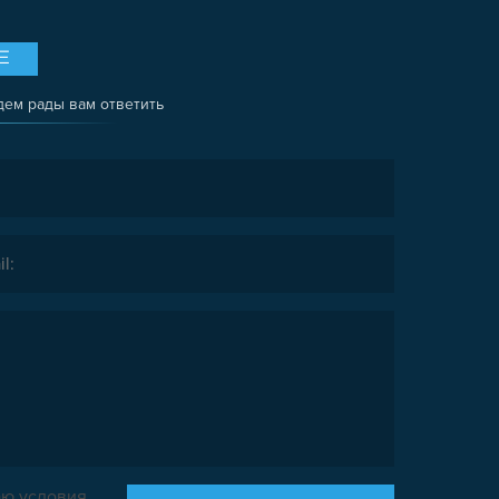
Е
дем рады вам ответить
ю условия