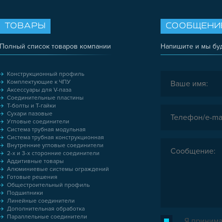
ТОВАРЫ
СООБЩЕНИ
Полный список товаров компании
Напишите и мы бу
Конструкционный профиль
Комплектующие к ЧПУ
Аксессуары для V-паза
Соединительные пластины
Т-болты и Т-гайки
Сухари пазовые
Угловые соединители
Система трубная модульная
Система трубная конструкционная
Внутренние угловые соединители
2-х и 3-х сторонние соединители
Аддитивные товары
Алюминиевые системы ограждений
Готовые решения
Общестроительный профиль
Подшипники
Линейные соединители
Дополнительная обработка
Параллельные соединители
Я принима