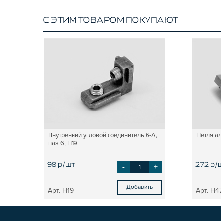
С ЭТИМ ТОВАРОМ ПОКУПАЮТ
Внутренний угловой соединитель 6-А,
Петля а
паз 6, H19
98 р/шт
-
+
272 р/
Добавить
H19
H4