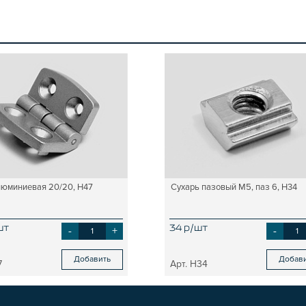
люминиевая 20/20, H47
Сухарь пазовый М5, паз 6, H34
шт
-
+
34 р/шт
-
Добавить
Добав
7
H34