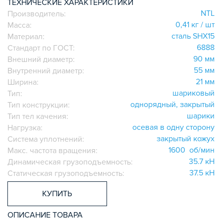
ТЕХНИЧЕСКИЕ ХАРАКТЕРИСТИКИ
ИГОЛЬЧАТЫЕ РОЛИКОВЫЕ
NTL
Производитель:
ЛИНЕЙНЫЕ СОЕДИНИТЕЛИ
0,41 кг / шт
Масса:
сталь SHX15
Материал:
ДОПОЛНИТЕЛЬНАЯ ОБРАБОТКА
6888
Стандарт по ГОСТ:
ПАРАЛЛЕЛЬНЫЕ СОЕДИНИТЕЛИ
90 мм
Внешний диаметр:
ПРОМЫШЛЕННАЯ МЕБЕЛЬ
55 мм
Внутренний диаметр:
СИСТЕМА ЛЕСТНИЦ И ПЛАТФОРМ
21 мм
Ширина:
шариковый
БЫСТРЫЕ СОЕДИНИТЕЛИ
Тип:
однорядный, закрытый
Тип конструкции:
ВИНТОВЫЕ СОЕДИНИТЕЛИ И ВТУЛКИ
шарики
Тип тел качения:
ШАРНИРНЫЕ И ПОДВИЖНЫЕ СОЕДИНИТЕЛИ
осевая в одну сторону
Нагрузка:
ЗАГЛУШКИ
закрытый кожух
Система уплотнений:
НАБОРЫ
1600 об/мин
Макс. частота вращения:
35.7 кН
Динамическая грузоподъемность:
ПЕТЛИ, РУЧКИ, ЗАМКИ, ЗАЩЕЛКИ
37.5 кН
Статическая грузоподъемность:
ЭЛЕМЕНТЫ ДЛЯ КРЕПЛЕНИЯ КАБЕЛЕЙ,
ПАНЕЛЕЙ, ЛИСТА, СЕТКИ
КУПИТЬ
ОПОРЫ, ПОДВЕСЫ
КОМПОНЕНТЫ ДЛЯ КОНВЕЙЕРОВ
ОПИСАНИЕ ТОВАРА