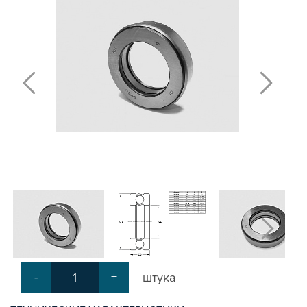
Т-БОЛТЫ И Т-ГАЙКИ
СУХАРИ ПАЗОВЫЕ
УГЛОВЫЕ СОЕДИНИТЕЛИ
СИСТЕМА ТРУБНАЯ МОДУЛЬНАЯ
СИСТЕМА ТРУБНАЯ КОНСТРУКЦИОННАЯ
ВНУТРЕННИЕ УГЛОВЫЕ СОЕДИНИТЕЛИ
2-Х И 3-Х СТОРОННИЕ СОЕДИНИТЕЛИ
АДДИТИВНЫЕ ТОВАРЫ
АЛЮМИНИЕВЫЕ СИСТЕМЫ ОГРАЖДЕНИЙ
ГОТОВЫЕ РЕШЕНИЯ
ОБЩЕСТРОИТЕЛЬНЫЙ ПРОФИЛЬ
ПОДШИПНИКИ
РАДИАЛЬНЫЕ ШАРИКОВЫЕ
РАДИАЛЬНО-УПОРНЫЕ ШАРИКОВЫЕ
СФЕРИЧЕСКИЕ ШАРИКОВЫЕ
-
+
штука
УПОРНЫЕ ШАРИКОВЫЕ
КОНИЧЕСКИЕ РОЛИКОВЫЕ