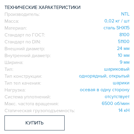
ИГОЛЬЧАТЫЕ РОЛИКОВЫЕ
ТЕХНИЧЕСКИЕ ХАРАКТЕРИСТИКИ
NTL
Производитель:
ЛИНЕЙНЫЕ СОЕДИНИТЕЛИ
0,02 кг / шт
Масса:
ДОПОЛНИТЕЛЬНАЯ ОБРАБОТКА
сталь SHX15
Материал:
ПАРАЛЛЕЛЬНЫЕ СОЕДИНИТЕЛИ
8100
Стандарт по ГОСТ:
ПРОМЫШЛЕННАЯ МЕБЕЛЬ
51100
Стандарт по DIN:
СИСТЕМА ЛЕСТНИЦ И ПЛАТФОРМ
24 мм
Внешний диаметр:
10 мм
Внутренний диаметр:
БЫСТРЫЕ СОЕДИНИТЕЛИ
9 мм
Ширина:
ВИНТОВЫЕ СОЕДИНИТЕЛИ И ВТУЛКИ
шариковый
Тип:
ШАРНИРНЫЕ И ПОДВИЖНЫЕ СОЕДИНИТЕЛИ
однорядный, открытый
Тип конструкции:
ЗАГЛУШКИ
шарики
Тип тел качения:
осевая в одну сторону
НАБОРЫ
Нагрузка:
отсутствует
Система уплотнений:
ПЕТЛИ, РУЧКИ, ЗАМКИ, ЗАЩЕЛКИ
6500 об/мин
Макс. частота вращения:
ЭЛЕМЕНТЫ ДЛЯ КРЕПЛЕНИЯ КАБЕЛЕЙ,
14 кН
Статическая грузоподъемность:
ПАНЕЛЕЙ, ЛИСТА, СЕТКИ
ОПОРЫ, ПОДВЕСЫ
КУПИТЬ
КОМПОНЕНТЫ ДЛЯ КОНВЕЙЕРОВ