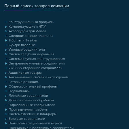
Полный список товаров компании
Конструкционный профиль
Комплектующие к ЧПУ
Аксессуары для V-паза
Соединительные пластины
Т-болты и Т-гайки
Сухари пазовые
Угловые соединители
Система трубная модульная
Система трубная конструкционная
Внутренние угловые соединители
2-х и 3-х сторонние соединители
Аддитивные товары
Алюминиевые системы ограждений
Готовые решения
Общестроительный профиль
Подшипники
Линейные соединители
Дополнительная обработка
Параллельные соединители
Промышленная мебель
Система лестниц и платформ
Быстрые соединители
Винтовые соединители и втулки
Шарнирные и подвижные соединители