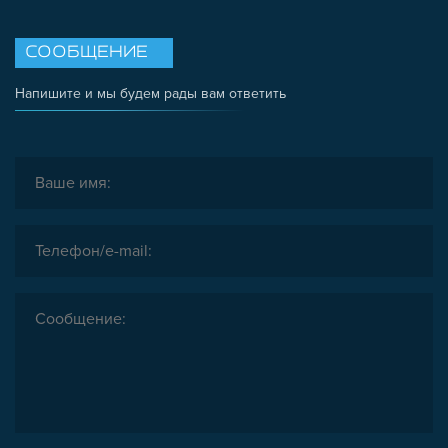
ЗАГЛУШКИ
НАБОРЫ
СООБЩЕНИЕ
ПЕТЛИ, РУЧКИ, ЗАМКИ, ЗАЩЕЛКИ
Напишите и мы будем рады вам ответить
ЭЛЕМЕНТЫ ДЛЯ КРЕПЛЕНИЯ КАБЕЛЕЙ,
ПАНЕЛЕЙ, ЛИСТА, СЕТКИ
ОПОРЫ, ПОДВЕСЫ
КОМПОНЕНТЫ ДЛЯ КОНВЕЙЕРОВ
КОЛЁСА
ОСНАСТКА
МЕТРИЧЕСКИЙ КРЕПЕЖ
ПЛАСТИКОВЫЕ КОРОБКИ