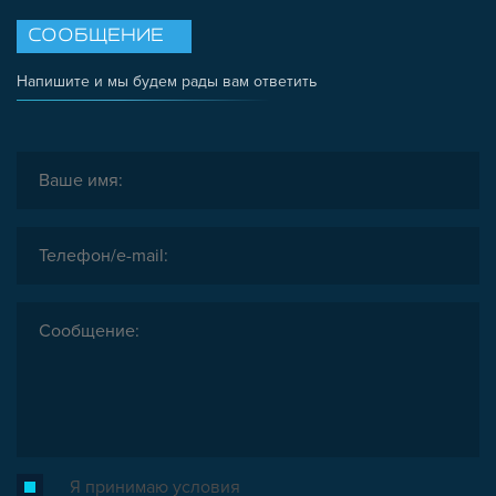
ЗАГЛУШКИ
СООБЩЕНИЕ
НАБОРЫ
ПЕТЛИ, РУЧКИ, ЗАМКИ, ЗАЩЕЛКИ
Напишите и мы будем рады вам ответить
ЭЛЕМЕНТЫ ДЛЯ КРЕПЛЕНИЯ КАБЕЛЕЙ,
ПАНЕЛЕЙ, ЛИСТА, СЕТКИ
ОПОРЫ, ПОДВЕСЫ
КОМПОНЕНТЫ ДЛЯ КОНВЕЙЕРОВ
КОЛЁСА
ОСНАСТКА
МЕТРИЧЕСКИЙ КРЕПЕЖ
ПЛАСТИКОВЫЕ КОРОБКИ
Я принимаю условия