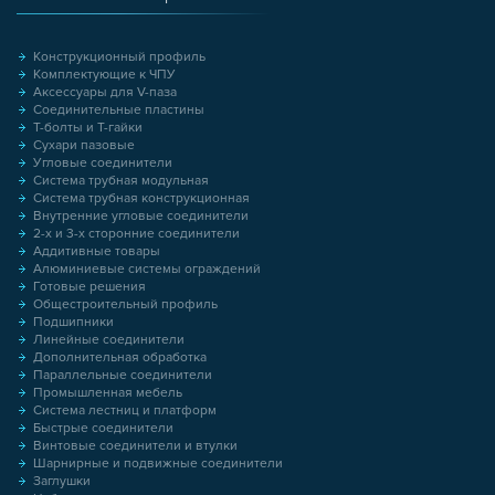
Конструкционный профиль
Комплектующие к ЧПУ
Аксессуары для V-паза
Соединительные пластины
Т-болты и Т-гайки
Сухари пазовые
Угловые соединители
Система трубная модульная
Система трубная конструкционная
Внутренние угловые соединители
2-х и 3-х сторонние соединители
Аддитивные товары
Алюминиевые системы ограждений
Готовые решения
Общестроительный профиль
Подшипники
Линейные соединители
Дополнительная обработка
Параллельные соединители
Промышленная мебель
Система лестниц и платформ
Быстрые соединители
Винтовые соединители и втулки
Шарнирные и подвижные соединители
Заглушки