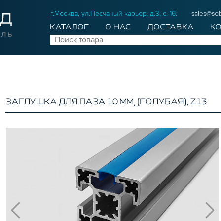
г.Москва, ул.Песчаный карьер, д.3, с. 16.
sales@sob
КАТАЛОГ
О НАС
ДОСТАВКА
К
ЗАГЛУШКА ДЛЯ ПАЗА 10 ММ, (ГОЛУБАЯ), Z13