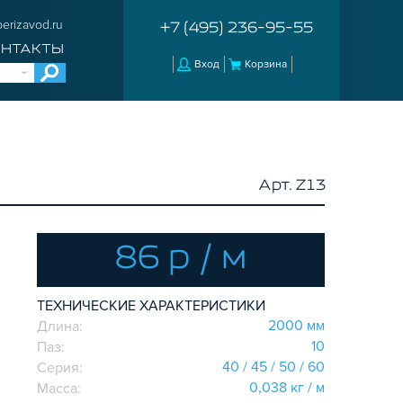
erizavod.ru
+7 (495) 236-95-55
ОНТАКТЫ
Вход
Корзина
Арт. Z13
86 р / м
ТЕХНИЧЕСКИЕ ХАРАКТЕРИСТИКИ
2000 мм
Длина:
10
Паз:
40 / 45 / 50 / 60
Серия:
0,038 кг / м
Масса: