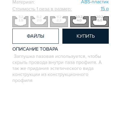
ABS-пластик
Материал:
15 р
Стоимость 1 реза в размер:
ФАЙЛЫ
КУПИТЬ
ОПИСАНИЕ ТОВАРА
Заглушка пазовая используется, чтобы
скрыть провода внутри паза профиля. А
так же придания эстетического вида
конструкции из конструкционного
профиля