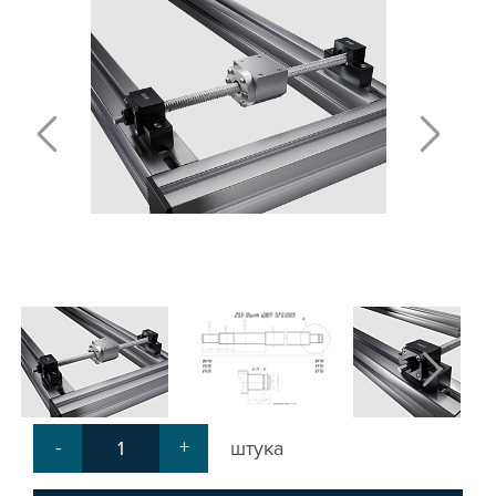
ПОЛИРОВАННЫЕ ВАЛЫ И ДЕРЖАТЕЛИ
ШАРИКО-ВИНТОВЫЕ ПЕРЕДАЧИ (ШВП)
ОПОРЫ ХОДОВЫХ ВИНТОВ
ЛИНЕЙНЫЕ ПОДШИПНИКИ И МОДУЛИ
КАБЕЛЬ-КАНАЛЫ СТАНОЧНЫЕ ГИБКИЕ
МЕХ. ПЕРЕДАЧА
МУФТЫ СОЕДИНИТЕЛЬНЫЕ
ЭЛЕКТРОНИКА
ЦАНГИ И ФРЕЗЫ
ШПИНДЕЛИ
ЗУБЧАТЫЕ РЕЙКИ И ШЕСТЕРНИ
ШАГОВЫЕ ДВИГАТЕЛИ И АККСЕСУАРЫ
АКСЕССУАРЫ ДЛЯ РАБОЧЕГО СТОЛА
АКСЕССУАРЫ ДЛЯ V-ПАЗА
СОЕДИНИТЕЛЬНЫЕ ПЛАСТИНЫ
Т-БОЛТЫ И Т-ГАЙКИ
-
+
штука
СУХАРИ ПАЗОВЫЕ
УГЛОВЫЕ СОЕДИНИТЕЛИ