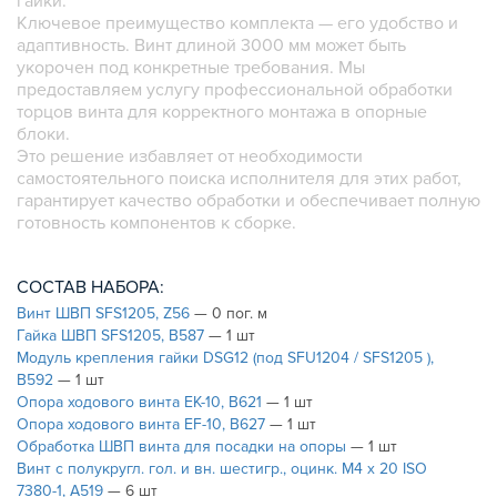
гайки.
Ключевое преимущество комплекта — его удобство и
ШАРНИРНЫЕ И ПОДВИЖНЫЕ СОЕДИНИТЕЛИ
адаптивность. Винт длиной 3000 мм может быть
ЗАГЛУШКИ
укорочен под конкретные требования. Мы
предоставляем услугу профессиональной обработки
НАБОРЫ
торцов винта для корректного монтажа в опорные
ПЕТЛИ, РУЧКИ, ЗАМКИ, ЗАЩЕЛКИ
блоки.
ЭЛЕМЕНТЫ ДЛЯ КРЕПЛЕНИЯ КАБЕЛЕЙ,
Это решение избавляет от необходимости
ПАНЕЛЕЙ, ЛИСТА, СЕТКИ
самостоятельного поиска исполнителя для этих работ,
гарантирует качество обработки и обеспечивает полную
ОПОРЫ, ПОДВЕСЫ
готовность компонентов к сборке.
КОМПОНЕНТЫ ДЛЯ КОНВЕЙЕРОВ
КОЛЁСА
СОСТАВ НАБОРА:
ОСНАСТКА
Винт ШВП SFS1205, Z56
— 0 пог. м
МЕТРИЧЕСКИЙ КРЕПЕЖ
Гайка ШВП SFS1205, B587
— 1 шт
ПЛАСТИКОВЫЕ КОРОБКИ
Модуль крепления гайки DSG12 (под SFU1204 / SFS1205 ),
B592
— 1 шт
Опора ходового винта EK-10, B621
— 1 шт
Опора ходового винта EF-10, B627
— 1 шт
Обработка ШВП винта для посадки на опоры
— 1 шт
Винт с полукругл. гол. и вн. шестигр., оцинк. М4 х 20 ISO
7380-1, A519
— 6 шт