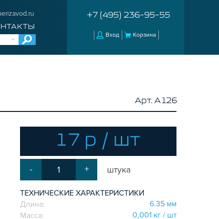
erizavod.ru
+7 (495) 236-95-55
ОНТАКТЫ
Вход
Корзина
Арт. A126
17 р / шт
-
+
штука
ТЕХНИЧЕСКИЕ ХАРАКТЕРИСТИКИ
6.35 мм
Длина:
0,001 кг / шт
Масса: