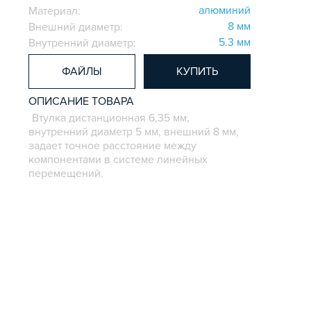
алюминий
Материал:
8 мм
Внешний диаметр:
5.3 мм
Внутренний диаметр:
ФАЙЛЫ
КУПИТЬ
ОПИСАНИЕ ТОВАРА
Втулка дистанционная 6,35 мм,
внутренний диаметр 5 мм, внешний 8 мм,
задает точное расстояние между
компонентами в системе линейных
перемещений.