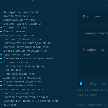
Конструкционный профиль
Комплектующие к ЧПУ
Аксессуары для V-паза
Соединительные пластины
Т-болты и Т-гайки
Сухари пазовые
Угловые соединители
Система трубная модульная
Система трубная конструкционная
Внутренние угловые соединители
2-х и 3-х сторонние соединители
Аддитивные товары
Алюминиевые системы ограждений
Готовые решения
Общестроительный профиль
Подшипники
Линейные соединители
Дополнительная обработка
Параллельные соединители
Я принима
Промышленная мебель
пользовательск
Система лестниц и платформ
Быстрые соединители
соглашения
Винтовые соединители и втулки
Шарнирные и подвижные соединители
Нажимая кнопку 
Заглушки