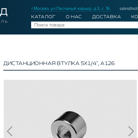
г.Москва, ул.Песчаный карьер, д.3, с. 16.
sales@sob
КАТАЛОГ
О НАС
ДОСТАВКА
К
ДИСТАНЦИОННАЯ ВТУЛКА 5Х1/4'', A126