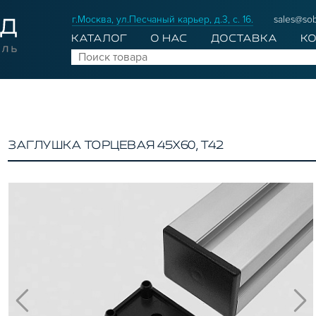
г.Москва, ул.Песчаный карьер, д.3, с. 16.
sales@sob
КАТАЛОГ
О НАС
ДОСТАВКА
К
ЗАГЛУШКА ТОРЦЕВАЯ 45Х60, T42