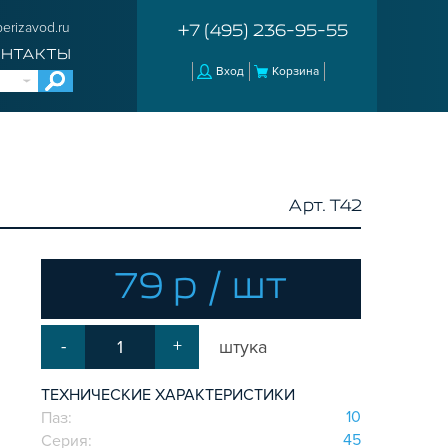
erizavod.ru
+7 (495) 236-95-55
ОНТАКТЫ
Вход
Корзина
Арт. T42
79 р / шт
-
+
штука
ТЕХНИЧЕСКИЕ ХАРАКТЕРИСТИКИ
10
Паз:
45
Серия: