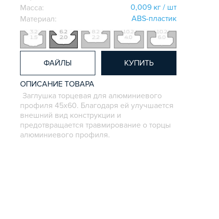
0,009 кг / шт
Масса:
ABS-пластик
Материал:
ФАЙЛЫ
КУПИТЬ
ОПИСАНИЕ ТОВАРА
Заглушка торцевая для алюминиевого
профиля 45х60. Благодаря ей улучшается
внешний вид конструкции и
предотвращается травмирование о торцы
алюминиевого профиля.